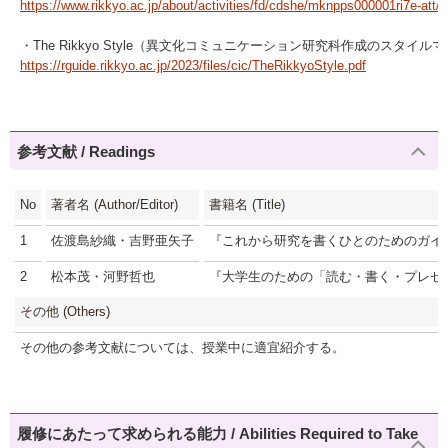
https://www.rikkyo.ac.jp/about/activities/fd/cdshe/mknpps000001ri7e-att/
・The Rikkyo Style（異文化コミュニケーション研究科作成のスタイル
https://rguide.rikkyo.ac.jp/2023/files/cic/TheRikkyoStyle.pdf
参考文献 / Readings
No
著者名 (Author/Editor)
書籍名 (Title)
1
佐渡島紗織・吉野亜矢子
『これから研究を書くひとのためのガイ
2
松本茂・河野哲也
『大学生のための「読む・書く・プレゼ
その他 (Others)
その他の参考文献については、授業中に適宜紹介する。
履修にあたって求められる能力 / Abilities Required to Take