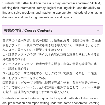
Students will further build on the skills they learned in Academic Skills A,
refining their information literacy, logical thinking skills, and the ability to
find and solve problems and mastering appropriate methods of originating
discussion and producing presentations and reports.
授業の内容 / Course Contents
春学期の「協同学習」形式を継続し，論理的思考， 議論の方法，口頭発
表およびレポート執筆の方法を引き続き学んでいく。秋学期は、とくに
次の３点に重点をおいて授業をすすめていく。
１）課題テクストの予習（テクスト内容の正確な理解とそれに対する自
分の意見の構築）
２）ディスカッション（他者の意見を聞き，自分の意見を論理的に述
べ，議論を深める）
３）課題のテーマに関連するトピックについて調査，考察し，口頭発
表，およびレポートをまとめる。
口頭発表は，グループで議論し協同で完成させる。各自が自分のテーマ
について書くレポートは，互いに評価・批評することで，レポートを書
く方法，論理的な文の書き方について学んでいく。
Students continue to study logical thinking and methods of discussion,
oral presentation and report writing under the same cooperative learning