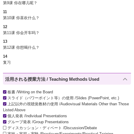
第9课 你在哪儿呢？
11
第10课 你喜欢什么？
12
第11课 你会开车吗？
13
第12课 你想喝什么？
14
复习
活用される授業方法 / Teaching Methods Used
板書 /Writing on the Board
スライド（パワーポイント等）の使用 /Slides (PowerPoint, etc.)
上記以外の視聴覚教材の使用 /Audiovisual Materials Other than Those
Listed Above
個人発表 /Individual Presentations
グループ発表 /Group Presentations
ディスカッション・ディベート /Discussion/Debate
実技・実習・実験 /Practicum/Experiments/Practical Training