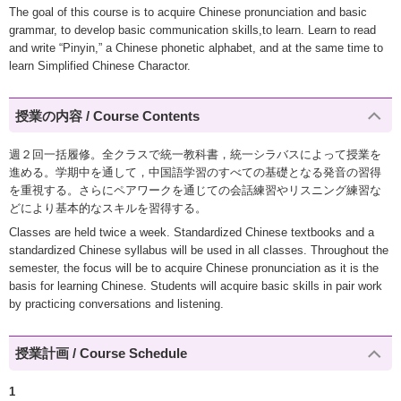
The goal of this course is to acquire Chinese pronunciation and basic
grammar, to develop basic communication skills,to learn. Learn to read
and write “Pinyin,” a Chinese phonetic alphabet, and at the same time to
learn Simplified Chinese Charactor.
授業の内容 / Course Contents
週２回一括履修。全クラスで統一教科書，統一シラバスによって授業を
進める。学期中を通して，中国語学習のすべての基礎となる発音の習得
を重視する。さらにペアワークを通じての会話練習やリスニング練習な
どにより基本的なスキルを習得する。
Classes are held twice a week. Standardized Chinese textbooks and a
standardized Chinese syllabus will be used in all classes. Throughout the
semester, the focus will be to acquire Chinese pronunciation as it is the
basis for learning Chinese. Students will acquire basic skills in pair work
by practicing conversations and listening.
授業計画 / Course Schedule
1