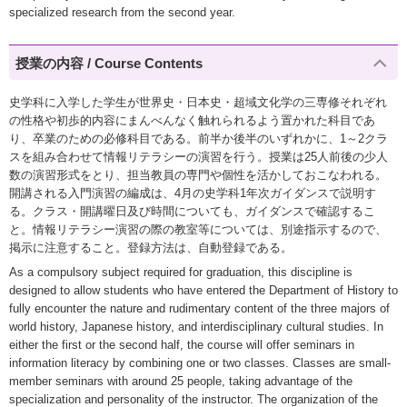
specialized research from the second year.
授業の内容 / Course Contents
史学科に入学した学生が世界史・日本史・超域文化学の三専修それぞれ
の性格や初歩的内容にまんべんなく触れられるよう置かれた科目であ
り、卒業のための必修科目である。前半か後半のいずれかに、1～2クラ
スを組み合わせて情報リテラシーの演習を行う。授業は25人前後の少人
数の演習形式をとり、担当教員の専門や個性を活かしておこなわれる。
開講される入門演習の編成は、4月の史学科1年次ガイダンスで説明す
る。クラス・開講曜日及び時間についても、ガイダンスで確認するこ
と。情報リテラシー演習の際の教室等については、別途指示するので、
掲示に注意すること。登録方法は、自動登録である。
As a compulsory subject required for graduation, this discipline is
designed to allow students who have entered the Department of History to
fully encounter the nature and rudimentary content of the three majors of
world history, Japanese history, and interdisciplinary cultural studies. In
either the first or the second half, the course will offer seminars in
information literacy by combining one or two classes. Classes are small-
member seminars with around 25 people, taking advantage of the
specialization and personality of the instructor. The organization of the