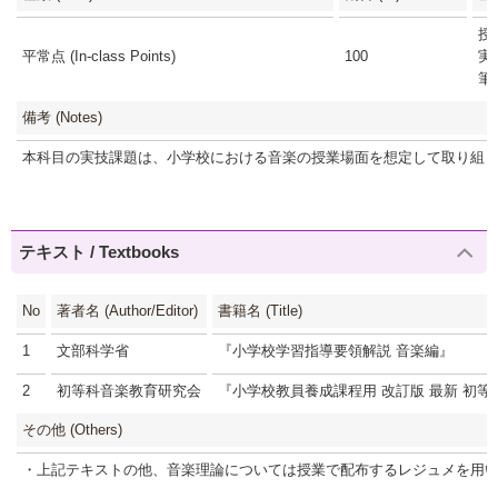
授
平常点 (In-class Points)
100
実
筆
備考 (Notes)
本科目の実技課題は、小学校における音楽の授業場面を想定して取り組
テキスト / Textbooks
No
著者名 (Author/Editor)
書籍名 (Title)
1
文部科学省
『小学校学習指導要領解説 音楽編』
2
初等科音楽教育研究会
『小学校教員養成課程用 改訂版 最新 初等
その他 (Others)
・上記テキストの他、音楽理論については授業で配布するレジュメを用