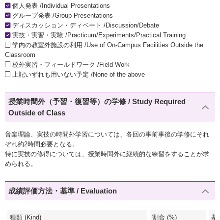
個人発表 /Individual Presentations
グループ発表 /Group Presentations
ディスカッション・ディベート /Discussion/Debate
実技・実習・実験 /Practicum/Experiments/Practical Training
学内の教室外施設の利用 /Use of On-Campus Facilities Outside the
Classroom
校外実習・フィールドワーク /Field Work
上記いずれも用いない予定 /None of the above
授業時間外（予習・復習等）の学修 / Study Required
Outside of Class
音楽理論、実技の時間外学習については、各回の事前事後の学修にそれ
ぞれ約2時間必要となる。
特に実技の修得については、授業時間外に継続的な練習をすることが求
められる。
成績評価方法・基準 / Evaluation
種類 (Kind)
割合 (%)
基準