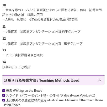
10
・音楽を形づくっている要素及びそれらに関わる音符、休符、記号や用
語とその働き⑩ 移調の応用
・A表現 歌唱④ 6年生の共通教材の歌唱及び階名唱
11
・B鑑賞① 音楽史プレゼンテーション(1) 前半グループ
12
・B鑑賞② 音楽史プレゼンテーション(2) 後半グループ
13
・ピアノ実技課題発表と鑑賞
14
授業内テストと総括
活用される授業方法 / Teaching Methods Used
板書 /Writing on the Board
スライド（パワーポイント等）の使用 /Slides (PowerPoint, etc.)
上記以外の視聴覚教材の使用 /Audiovisual Materials Other than Those
Listed Above