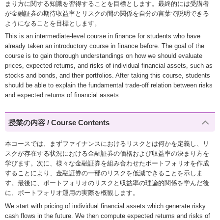
まり方に関する知識を習得することを目標とします。最終的には受講者
が金融証券の期待収益率とリスクの間の関係を自分の言葉で説明できる
ようになることを目標とします。
This is an intermediate-level course in finance for students who have
already taken an introductory course in finance before. The goal of the
course is to gain thorough understandings on how we should evaluate
prices, expected returns, and risks of individual financial assets, such as
stocks and bonds, and their portfolios. After taking this course, students
should be able to explain the fundamental trade-off relation between risks
and expected returns of financial assets.
授業の内容 / Course Contents
本コースでは、まずファイナンスにおけるリスクとは何かを定義し、リ
スクが存在する状況における金融証券の価格および収益率の決まり方を
学びます。次に、様々な金融証券を組み合わせたポートフォリオを作成
することにより、金融証券の一部のリスクを低減できることを示しま
す。最後に、ポートフォリオのリスクと収益率の理論的関係を学んだ後
に、ポートフォリオ運用の実際を概観します。
We start with pricing of individual financial assets which generate risky
cash flows in the future. We then compute expected returns and risks of