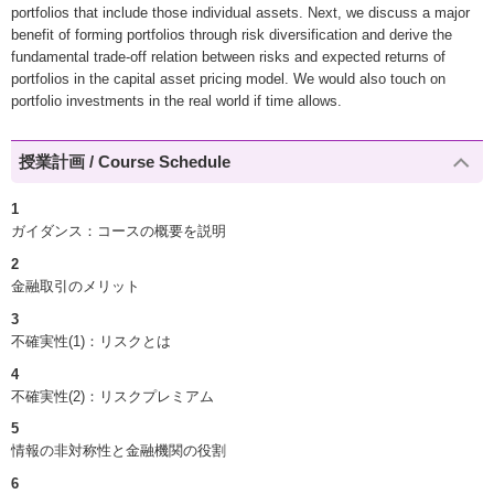
portfolios that include those individual assets. Next, we discuss a major
benefit of forming portfolios through risk diversification and derive the
fundamental trade-off relation between risks and expected returns of
portfolios in the capital asset pricing model. We would also touch on
portfolio investments in the real world if time allows.
授業計画 / Course Schedule
1
ガイダンス：コースの概要を説明
2
金融取引のメリット
3
不確実性(1)：リスクとは
4
不確実性(2)：リスクプレミアム
5
情報の非対称性と金融機関の役割
6