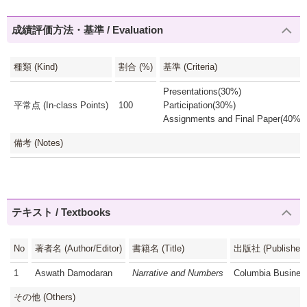
成績評価方法・基準 / Evaluation
種類 (Kind)
割合 (%)
基準 (Criteria)
Presentations(30%)
平常点 (In-class Points)
100
Participation(30%)
Assignments and Final Paper(40%)
備考 (Notes)
テキスト / Textbooks
No
著者名 (Author/Editor)
書籍名 (Title)
出版社 (Publisher)
1
Aswath Damodaran
Narrative and Numbers
Columbia Busines
その他 (Others)