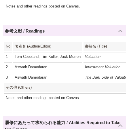
Notes and other readings posted on Canvas.
参考文献 / Readings
No
著者名 (Author/Editor)
書籍名 (Title)
1
Tom Copeland, Tim Koller, Jack Murren
Valuation
2
Aswath Damodaran
Investment Valuation
3
Aswath Damodaran
The Dark Side of Valuatio
その他 (Others)
Notes and other readings posted on Canvas
履修にあたって求められる能力 / Abilities Required to Take