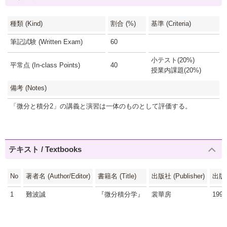
種類 (Kind)
割合 (%)
基準 (Criteria)
筆記試験 (Written Exam)
60
小テスト(20%)
平常点 (In-class Points)
40
授業内課題(20%)
備考 (Notes)
「微分と積分2」の講義と演習は一体のものとして評価する。
テキスト / Textbooks
No
著者名 (Author/Editor)
書籍名 (Title)
出版社 (Publisher)
出版年
1
難波誠
『微分積分学』
裳華房
1996