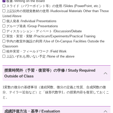
板書 /Writing on the Board
スライド（パワーポイント等）の使用 /Slides (PowerPoint, etc.)
上記以外の視聴覚教材の使用 /Audiovisual Materials Other than Those
Listed Above
個人発表 /Individual Presentations
グループ発表 /Group Presentations
ディスカッション・ディベート /Discussion/Debate
実技・実習・実験 /Practicum/Experiments/Practical Training
学内の教室外施設の利用 /Use of On-Campus Facilities Outside the
Classroom
校外実習・フィールドワーク /Field Work
上記いずれも用いない予定 /None of the above
授業時間外（予習・復習等）の学修 / Study Required
Outside of Class
1変数の微分の基礎事項（連続関数、微分の定義と性質、合成関数の微
分、テイラー近似など）と「線形代数学1」の授業内容を復習しておくこ
と。
成績評価方法・基準 / Evaluation