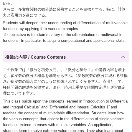
める。
さらに、多変数関数の微分法に習熟することを目標とする。特に、計算
力と応用力を身につける。
Students will deepen their understanding of differentiation of multivariable
functions by applying it to various examples.
The objective is to attain mastery of the differentiation of multivariable
functions. In particular, to acquire computational and applicational skills.
授業の内容 / Course Contents
この授業では「微分と積分入門」、「微分と積分１」の講義内容を踏ま
え、多変数の微分の概念を基礎から学ぶ。1変数関数の微分に現れる諸概
念が多変数の場合にどのように拡張されていくかを学ぶ。応用として、
極値問題の解法を習得する。また、応用上重要な陰関数定理と逆写像定
理についても学ぶ。
This class builds upon the concepts learned in “Introduction to Differential
and Integral Calculus” and “Differential and Integral Calculus 1” and
teaches the concept of multivariable differentiation. Students learn how
the various concepts that appear in the differentiation of single variable
functions extend to cases with multiple variables. As application,
students learn to solve extreme value problems. They also learn about