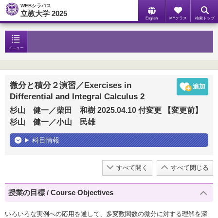
WEBシラバス
立教大学 2025
English
MYクラス
検索トップ
メニュー
微分と積分２演習／Exercises in
Differential and Integral Calculus 2
杉山 健一／柴田 和樹 2025.04.10 付変更 【変更前】
杉山 健一／小山 民雄
科目情報
すべて開く
すべて閉じる
授業の目標 / Course Objectives
いろいろな実例への応用を通して、多変数関数の微分に対する理解を深