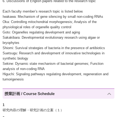
6. Discussions of English papers related to the research topic
Each faculty member’s research topic is listed below.
Iwakawa: Mechanism of gene silencing by small non-coding RNAs
Oka: Controlling mitochondrial morphogenesis; Analysis of the
physiological roles of organelle quality control
Goto: Organelles regulating development and aging
Sakakibara: Developmental evolutionary research using algae or
bryophytes
Shiomi: Survival strategies of bacteria in the presence of antibiotics
Suetsugu: Research and development of innovative technologies in
synthetic biology
Sekine: Dynamic state mechanism of bacterial genomes; Function
analysis of non-coding RNA
Higuchi: Signaling pathways regulating development, regeneration and
tumorigenesis
授業計画 / Course Schedule
1
研究内容の理解・研究計画の立案（１）