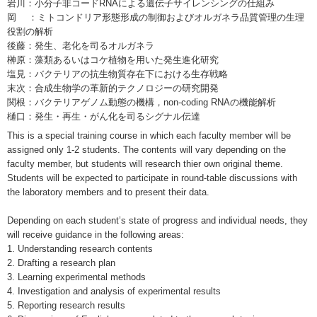
岩川：小分子非コードRNAによる遺伝子サイレンシングの仕組み
岡 ：ミトコンドリア形態形成の制御およびオルガネラ品質管理の生理
役割の解析
後藤：発生、老化を司るオルガネラ
榊原：藻類あるいはコケ植物を用いた発生進化研究
塩見：バクテリアの抗生物質存在下における生存戦略
末次：合成生物学の革新的テクノロジーの研究開発
関根：バクテリアゲノム動態の機構，non-coding RNAの機能解析
樋口：発生・再生・がん化を司るシグナル伝達
This is a special training course in which each faculty member will be
assigned only 1-2 students. The contents will vary depending on the
faculty member, but students will research thier own original theme.
Students will be expected to participate in round-table discussions with
the laboratory members and to present their data.
Depending on each student’s state of progress and individual needs, they
will receive guidance in the following areas:
1. Understanding research contents
2. Drafting a research plan
3. Learning experimental methods
4. Investigation and analysis of experimental results
5. Reporting research results