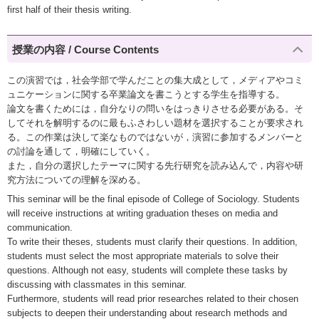
first half of their thesis writing.
授業の内容 / Course Contents
この演習では，社会学部で学んだことの集大成として，メディアやコミ
ュニケーションに関する卒業論文を書こうとする学生を指導する。
論文を書くためには，自分なりの問いをはっきりさせる必要がある。そ
してそれを解明するのに最もふさわしい題材を選択することが要求され
る。この作業は決して楽なものではないが，演習に参加するメンバーと
の討論を通して，明確にしていく。
また，自分の選択したテーマに関する先行研究を読み込んで，内容や研
究方法についての理解を深める。
This seminar will be the final episode of College of Sociology. Students
will receive instructions at writing graduation theses on media and
communication.
To write their theses, students must clarify their questions. In addition,
students must select the most appropriate materials to solve their
questions. Although not easy, students will complete these tasks by
discussing with classmates in this seminar.
Furthermore, students will read prior researches related to their chosen
subjects to deepen their understanding about research methods and