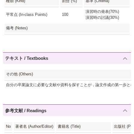
種類 (Kind)
割合 (%)
基準 (Criteria)
演習時の発表(70%)
平常点 (In-class Points)
100
演習時の討議(30%)
備考 (Notes)
テキスト / Textbooks
その他 (Others)
自分の卒業論文に必要な文献や資料を探すことが，論文作成の第一歩と
参考文献 / Readings
No
著者名 (Author/Editor)
書籍名 (Title)
出版社 (Publ