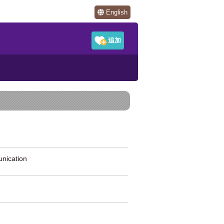
English
ication