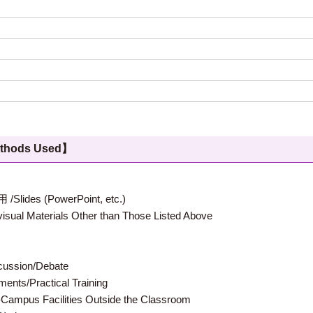
hods Used】
 (PowerPoint, etc.)
terials Other than Those Listed Above
ion/Debate
s/Practical Training
 Facilities Outside the Classroom