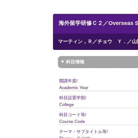
海外留学研修Ｃ２／Overseas Stu
マーティン，Ｒ／チョウ Ｙ．／山
科目情報
開講年度/
Academic Year
科目設置学部/
College
科目コード等/
Course Code
テーマ・サブタイトル等/