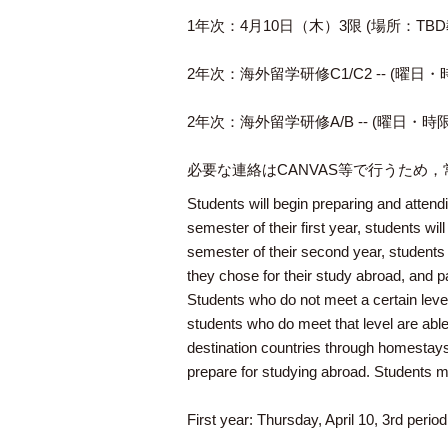
1年次：4月10日（木）3限 (場所：TBD教
2年次：海外留学研修C1/C2 -- (曜日・時
2年次：海外留学研修A/B -- (曜日・時限:
必要な連絡はCANVAS等で行うため，常
Students will begin preparing and attending
semester of their first year, students wi
semester of their second year, students 
they chose for their study abroad, and pa
Students who do not meet a certain level
students who do meet that level are able 
destination countries through homestays, 
prepare for studying abroad. Students m
First year: Thursday, April 10, 3rd perio