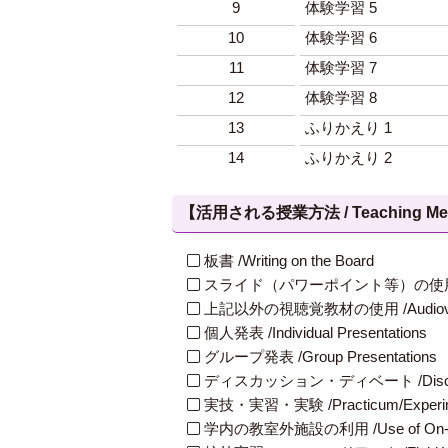
9
体験学習 5
10
体験学習 6
11
体験学習 7
12
体験学習 8
13
ふりかえり 1
14
ふりかえり 2
【活用される授業方法 / Teaching Met
板書 /Writing on the Board
スライド（パワーポイント等）の使用 /Slides
上記以外の視聴覚教材の使用 /Audiovisual Ma
個人発表 /Individual Presentations
グループ発表 /Group Presentations
ディスカッション・ディベート /Discuss
実技・実習・実験 /Practicum/Experiment
学内の教室外施設の利用 /Use of On-Campus