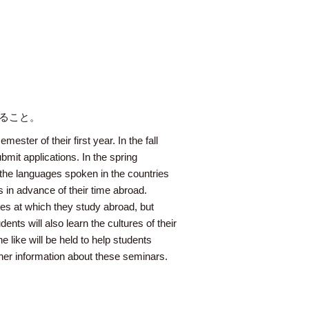
すること。
mester of their first year. In the fall
bmit applications. In the spring
 the languages spoken in the countries
s in advance of their time abroad.
ies at which they study abroad, but
nts will also learn the cultures of their
 like will be held to help students
her information about these seminars.