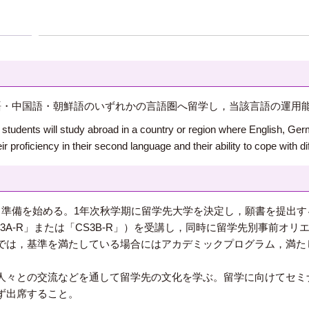
語・中国語・朝鮮語のいずれかの言語圏へ留学し，当該言語の運用
r, students will study abroad in a country or region where English, G
r proficiency in their second language and their ability to cope with dif
，準備を始める。1年次秋学期に留学先大学を決定し，願書を提出す
3A-R」または「CS3B-R」）を受講し，同時に留学先別事前オ
では，基準を満たしている場合にはアカデミックプログラム，満た
人々との交流などを通して留学先の文化を学ぶ。留学に向けてセミ
ず出席すること。