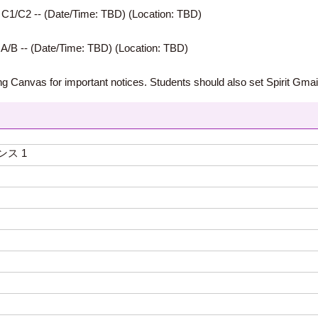
C1/C2 -- (Date/Time: TBD) (Location: TBD)
/B -- (Date/Time: TBD) (Location: TBD)
g Canvas for important notices. Students should also set Spirit Gmail
ダンス 1