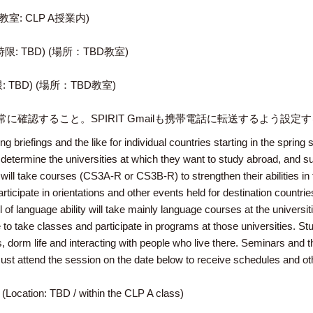
室: CLP A授業内)
限: TBD) (場所：TBD教室)
 TBD) (場所：TBD教室)
に確認すること。SPIRIT Gmailも携帯電話に転送するよう設定
 briefings and the like for individual countries starting in the spring se
ll determine the universities at which they want to study abroad, and su
will take courses (CS3A-R or CS3B-R) to strengthen their abilities in
rticipate in orientations and other events held for destination countrie
 of language ability will take mainly language courses at the universit
to take classes and participate in programs at those universities. Stude
dorm life and interacting with people who live there. Seminars and the
ust attend the session on the date below to receive schedules and ot
d (Location: TBD / within the CLP A class)