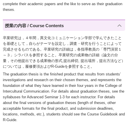
complete their academic papers and the like to serve as their graduation
theses.
授業の内容 / Course Contents
卒業研究は，４年間，異文化コミュニケーション学部で学んできたこと
を基礎として，自らがテーマを設定し，調査・研究を行うことによって
完成させるものである。卒業研究の詳細は，各指導教員の「専門演習１
～３」シラバスを参照すること。卒業研究の成果物の詳細（論文の分
量，その他提出できる成果物の形式,提出締切, 提出場所，提出方法など）
については，履修要項およびR-Guideを参照すること。
The graduation thesis is the finished product that results from students’
investigations and research on their chosen themes, and represents the
foundation of what they have learned in their four years in the College of
Intercultural Communication. For details about graduation theses, see the
syllabuses for Advanced Seminar 1-3 for each instructor. For details
about the final versions of graduation theses (length of theses, other
acceptable formats for the final product, and submission deadlines,
locations, methods, etc.), students should see the Course Guidebook and
R-Guide.