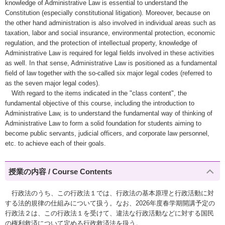
knowledge of Administrative Law is essential to understand the
Constitution (especially constitutional litigation). Moreover, because on
the other hand administration is also involved in individual areas such as
taxation, labor and social insurance, environmental protection, economic
regulation, and the protection of intellectual property, knowledge of
Administrative Law is required for legal fields involved in these activities
as well. In that sense, Administrative Law is positioned as a fundamental
field of law together with the so-called six major legal codes (referred to
as the seven major legal codes).
With regard to the items indicated in the "class content", the
fundamental objective of this course, including the introduction to
Administrative Law, is to understand the fundamental way of thinking of
Administrative Law to form a solid foundation for students aiming to
become public servants, judicial officers, and corporate law personnel,
etc. to achieve each of their goals.
授業の内容 / Course Contents
行政法のうち、この行政法１では、行政法の基本原理と行政活動に対
する法的規律の仕組みについて扱う。なお、2026年度春学期開講予定の
行政法２は、この行政法１を受けて、違法な行政活動などに対する国民
の権利救済について定める行政救済法を扱う。