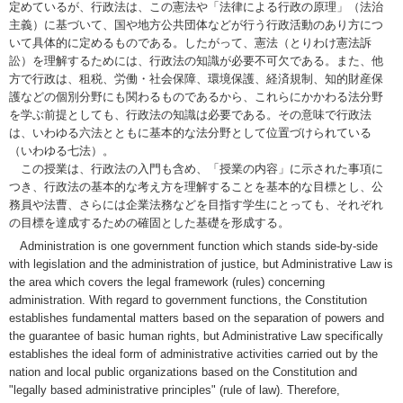
定めているが、行政法は、この憲法や「法律による行政の原理」（法治
主義）に基づいて、国や地方公共団体などが行う行政活動のあり方につ
いて具体的に定めるものである。したがって、憲法（とりわけ憲法訴
訟）を理解するためには、行政法の知識が必要不可欠である。また、他
方で行政は、租税、労働・社会保障、環境保護、経済規制、知的財産保
護などの個別分野にも関わるものであるから、これらにかかわる法分野
を学ぶ前提としても、行政法の知識は必要である。その意味で行政法
は、いわゆる六法とともに基本的な法分野として位置づけられている
（いわゆる七法）。
この授業は、行政法の入門も含め、「授業の内容」に示された事項に
つき、行政法の基本的な考え方を理解することを基本的な目標とし、公
務員や法曹、さらには企業法務などを目指す学生にとっても、それぞれ
の目標を達成するための確固とした基礎を形成する。
Administration is one government function which stands side-by-side
with legislation and the administration of justice, but Administrative Law is
the area which covers the legal framework (rules) concerning
administration. With regard to government functions, the Constitution
establishes fundamental matters based on the separation of powers and
the guarantee of basic human rights, but Administrative Law specifically
establishes the ideal form of administrative activities carried out by the
nation and local public organizations based on the Constitution and
"legally based administrative principles" (rule of law). Therefore,