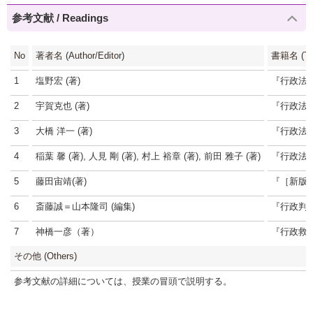
参考文献 / Readings
No
著者名 (Author/Editor)
書籍名 (Tit
1
塩野宏 (著)
『行政法
2
宇賀克也 (著)
『行政法
3
大橋 洋一 (著)
『行政法1
4
稲葉 馨 (著), 人見 剛 (著), 村上 裕章 (著), 前田 雅子 (著)
『行政法 第
5
藤田宙靖(著)
『［新版
6
斎藤誠＝山本隆司 (編集)
『行政判例百
7
神橋一彦（著）
『行政救
その他 (Others)
参考文献の詳細については、授業の冒頭で説明する。