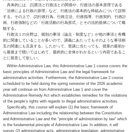
具体的には、(1)憲法と行政法との関係や、行政法の基本原理である
「法律による行政の原理」など、行政法の基本的な枠組みについて説明
する。その上で、(2)行政行為、行政立法、行政指導、行政契約、行政計
画、行政強制などの「行政活動の行為形式」とその法的規律について概
観する。
行政法１の分野は、個別の事項（論点・制度など）が他の事項と有機
的に関連していることが多いので、講義にあたってもそのような事項相
互の関連にも言及する。したがって、受講に当たっても、授業の最初か
ら最後まで聴いてはじめて、最終的に全体がわかるという内容であるこ
とに留意して欲しい。
Within Administrative Law, this Administrative Law 1 course covers the
basic principles of Administrative Law and the legal framework for
administrative activities. Furthermore, the Administrative Law 2 course
scheduled to be held during the spring semester of the 2026 academic
year will continue on from Administrative Law 1 and cover the
Administrative Remedy Act which establishes remedies for the violations
of the people’s rights with regards to illegal administrative activities.
Specifically, this course will explain (1) the basic framework of
Administrative Law including the relationship between the Constitution
and Administrative Law and the "principle of administration by law" which
is the fundamental principle of Administrative Law. In addition, it will
survey (2) administrative acts, administrative legislation, administrative