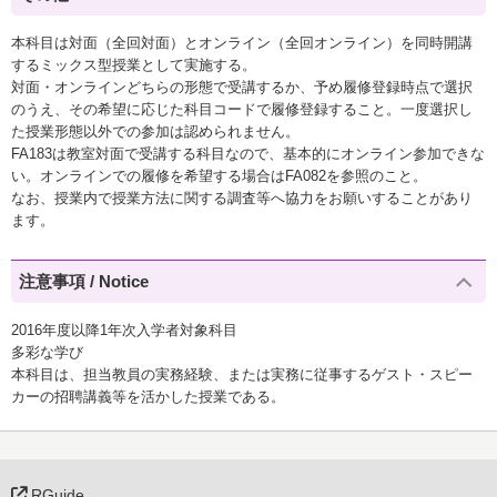
本科目は対面（全回対面）とオンライン（全回オンライン）を同時開講
するミックス型授業として実施する。
対面・オンラインどちらの形態で受講するか、予め履修登録時点で選択
のうえ、その希望に応じた科目コードで履修登録すること。一度選択し
た授業形態以外での参加は認められません。
FA183は教室対面で受講する科目なので、基本的にオンライン参加できな
い。オンラインでの履修を希望する場合はFA082を参照のこと。
なお、授業内で授業方法に関する調査等へ協力をお願いすることがあり
ます。
注意事項 / Notice
2016年度以降1年次入学者対象科目
多彩な学び
本科目は、担当教員の実務経験、または実務に従事するゲスト・スピー
カーの招聘講義等を活かした授業である。
RGuide