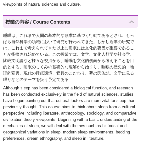
viewpoints of natural sciences and culture.
授業の内容 / Course Contents
睡眠は、これまで人間の基本的な欲求に基づく行動であるとされ、もっ
ぱら自然科学の領域において研究が行われてきた。しかし近年の研究で
は、これまで考えられてきた以上に睡眠には文化的要因が重要であるこ
とが指摘され始めている。この授業では、文学、文化人類学や社会学、
比較文明論など様々な視点から、睡眠を文化的側面から考えることを目
的とする。睡眠のしくみの基礎的な理解から始まり、睡眠の歴史的・地
理的変異、現代の睡眠環境、寝具のこだわり、夢の民族誌、文学に見る
眠りなどのテーマを扱う予定である
Although sleep has been considered a biological function, and research
has been conducted exclusively in the field of natural sciences, studies
have begun pointing out that cultural factors are more vital for sleep than
previously thought. This course aims to think about sleep from a cultural
perspective including literature, anthropology, sociology, and comparative
civilization theory viewpoints. Beginning with a basic understanding of the
mechanics of sleep, we will deal with themes such as historical and
geographical variations in sleep, modern sleep environments, bedding
preferences, dream ethnography, and sleep in literature.