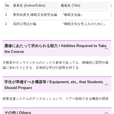
No
著者名 (Author/Editor)
書籍名 (Title)
出
1
豊田由貴夫,睡眠文化研究会編
『睡眠文化論』
2
高田公理ほか編
『睡眠文化を学ぶ人のために』
履修にあたって求められる能力 / Abilities Required to Take
the Course
大教室やオンラインからのミックス参加であっても、積極的に質問や議
論に加わろうとする、主体的な学びの姿勢を持てる
学生が準備すべき機器等 / Equipment, etc., that Students
Should Prepare
授業支援システムのディスカッションで、リアぺ投稿できる機器や環境
その他 / Others