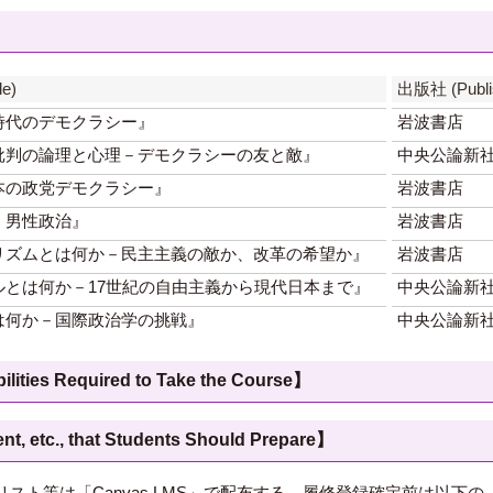
e)
出版社 (Publi
時代のデモクラシー』
岩波書店
批判の論理と心理－デモクラシーの友と敵』
中央公論新
本の政党デモクラシー』
岩波書店
、男性政治』
岩波書店
リズムとは何か－民主主義の敵か、改革の希望か』
岩波書店
ルとは何か－17世紀の自由主義から現代日本まで』
中央公論新
は何か－国際政治学の挑戦』
中央公論新
 Required to Take the Course】
c., that Students Should Prepare】
ト等は「Canvas LMS」で配布する。履修登録確定前は以下の「