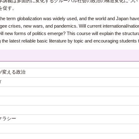
本講義は多面的に変化するグルーバル社会の政治の構造変化につい
を促す。
he term globalization was widely used, and the world and Japan hav
ugee crises, new wars, and pandemics. Will current international/natio
l new forms of politics emerge? This course will explain the structural
the latest reliable basic literature by topic and encouraging students 
が変える政治
ィ
クラシー