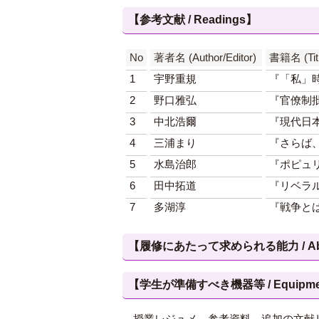
【参考文献 / Readings】
No
著者名 (Author/Editor)
書籍名 (Titl
1
宇野重規
『「私」
2
野口雅弘
『官僚制
3
中北浩爾
『現代日
4
三浦まり
『さらば
5
水島治郎
『ポピュ
6
田中拓道
『リベラ
7
多湖淳
『戦争と
【履修にあたって求められる能力 / Abilities
【学生が準備すべき機器等 / Equipment, et
授業レジュメ，参考資料，追加の文献リス