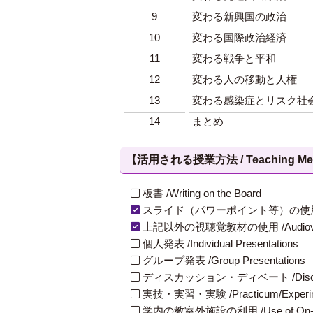
9
変わる新興国の政治
10
変わる国際政治経済
11
変わる戦争と平和
12
変わる人の移動と人権
13
変わる感染症とリスク社
14
まとめ
【活用される授業方法 / Teaching Met
板書 /Writing on the Board
スライド（パワーポイント等）の使用 /Slides
上記以外の視聴覚教材の使用 /Audiovisual Ma
個人発表 /Individual Presentations
グループ発表 /Group Presentations
ディスカッション・ディベート /Discuss
実技・実習・実験 /Practicum/Experiment
学内の教室外施設の利用 /Use of On-Campus