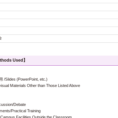
会
hods Used】
 (PowerPoint, etc.)
terials Other than Those Listed Above
ion/Debate
s/Practical Training
 Facilities Outside the Classroom