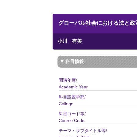
グローバル社会における法と政治／Law an
小川 有美
科目情報
開講年度/
Academic Year
科目設置学部/
College
科目コード等/
Course Code
テーマ・サブタイトル等/