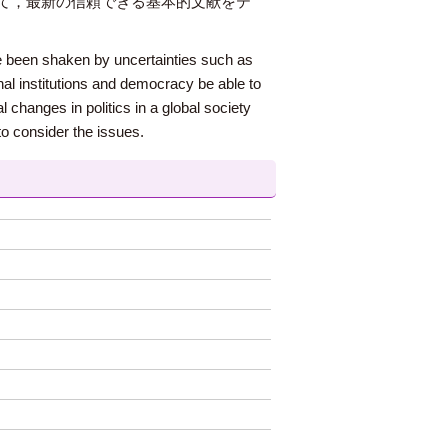
て，最新の信頼できる基本的文献をテ
e been shaken by uncertainties such as
nal institutions and democracy be able to
 changes in politics in a global society
to consider the issues.