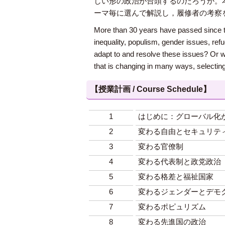
しい形の政治が台頭するのだろうか。
ーマ毎に選んで解説し，履修者の考察
More than 30 years have passed since t
inequality, populism, gender issues, ref
adapt to and resolve these issues? Or wil
that is changing in many ways, selecting 
【授業計画 / Course Schedule】
1
はじめに：グローバル化
2
変わる自由とセキュリテ
3
変わる官僚制
4
変わる代表制と政党政治
5
変わる格差と福祉国家
6
変わるジェンダーとデモ
7
変わるポピュリズム
8
変わる先進国の政治