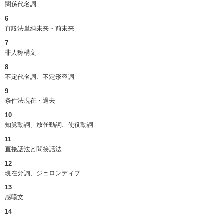
関係代名詞
6
直説法単純未来・前未来
7
非人称構文
8
不定代名詞、不定形容詞
9
条件法現在・過去
10
知覚動詞、放任動詞、使役動詞
11
直接話法と間接話法
12
現在分詞、ジェロンディフ
13
感嘆文
14