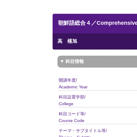
朝鮮語総合４／Comprehensive 
高 槿旭
科目情報
開講年度/
Academic Year
科目設置学部/
College
科目コード等/
Course Code
テーマ・サブタイトル等/