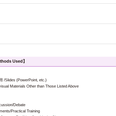
hods Used】
 (PowerPoint, etc.)
terials Other than Those Listed Above
ion/Debate
s/Practical Training