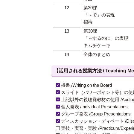
12
第30課
「～で」の表現
招待
13
第30課
「～するのに」の表現
キムチケーキ
14
全体のまとめ
【活用される授業方法 / Teaching Met
板書 /Writing on the Board
スライド（パワーポイント等）の使用 /Slides
上記以外の視聴覚教材の使用 /Audiovisual Ma
個人発表 /Individual Presentations
グループ発表 /Group Presentations
ディスカッション・ディベート /Discuss
実技・実習・実験 /Practicum/Experiment