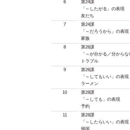
6
第24課
「～したがる」の表現
友だち
7
第24課
「～だろうから」の表現
家族
8
第26課
「～が分かる／分からな
トラブル
9
第26課
「～してもいい」の表現
ラーメン
10
第28課
「～しても」の表現
予約
11
第28課
「～したらいい」の表現
帰国