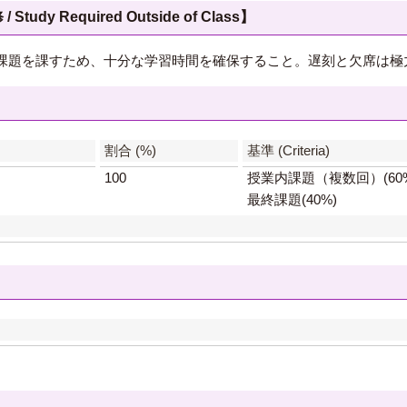
 Required Outside of Class】
課題を課すため、十分な学習時間を確保すること。遅刻と欠席は極
】
割合 (%)
基準 (Criteria)
100
授業内課題（複数回）(60
最終課題(40%)