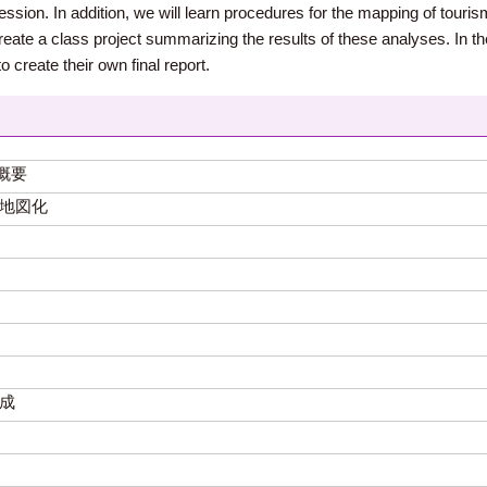
sion. In addition, we will learn procedures for the mapping of tourism 
reate a class project summarizing the results of these analyses. In the 
 create their own final report.
概要
地図化
成