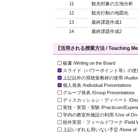
11
観光対象の立地分析
12
観光行動の地図化
13
最終課題作成1
14
最終課題作成2
【活用される授業方法 / Teaching Met
板書 /Writing on the Board
スライド（パワーポイント等）の使用 /Slides
上記以外の視聴覚教材の使用 /Audiovisual Ma
個人発表 /Individual Presentations
グループ発表 /Group Presentations
ディスカッション・ディベート /Discuss
実技・実習・実験 /Practicum/Experiment
学内の教室外施設の利用 /Use of On-Campus
校外実習・フィールドワーク /Field W
上記いずれも用いない予定 /None of th