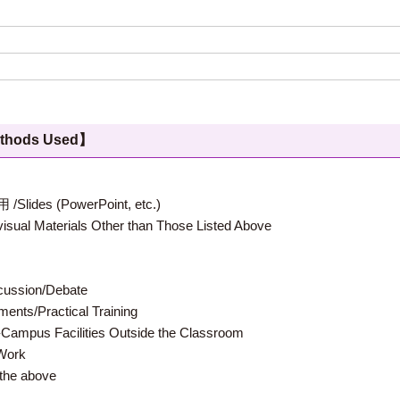
hods Used】
 (PowerPoint, etc.)
terials Other than Those Listed Above
ion/Debate
s/Practical Training
 Facilities Outside the Classroom
ork
e above