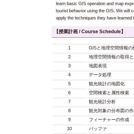
learn basic GIS operation and map expres
tourist behavior using the GIS. We will c
apply the techniques they have learned to
【授業計画 / Course Schedule】
1
GISと地理空間情報の
2
地理空間情報の取得と
3
地図表現
4
データ処理
5
観光統計の地図化
6
空間検索と属性検索
7
観光統計分析
8
観光対象の分布図の作
9
フィーチャーの作成
10
バッファ