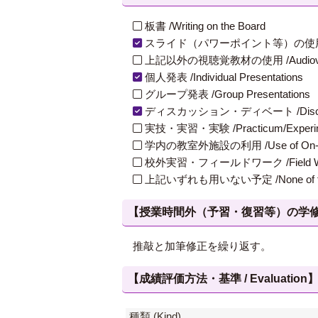
板書 /Writing on the Board
スライド（パワーポイント等）の使用 /Slides
上記以外の視聴覚教材の使用 /Audiovisual Ma
個人発表 /Individual Presentations
グループ発表 /Group Presentations
ディスカッション・ディベート /Discuss
実技・実習・実験 /Practicum/Experiment
学内の教室外施設の利用 /Use of On-Campus
校外実習・フィールドワーク /Field W
上記いずれも用いない予定 /None of th
【授業時間外（予習・復習等）の学修 / Study
推敲と加筆修正を繰り返す。
【成績評価方法・基準 / Evaluation
種類 (Kind)