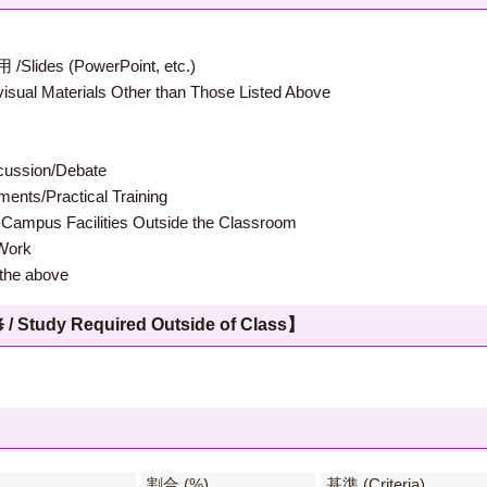
 (PowerPoint, etc.)
terials Other than Those Listed Above
ion/Debate
s/Practical Training
 Facilities Outside the Classroom
ork
e above
 Required Outside of Class】
】
割合 (%)
基準 (Criteria)