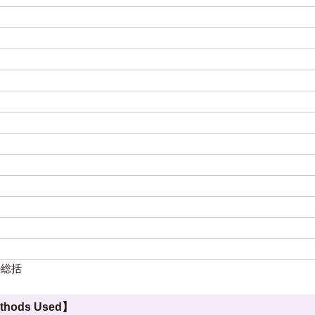
の総括
hods Used】