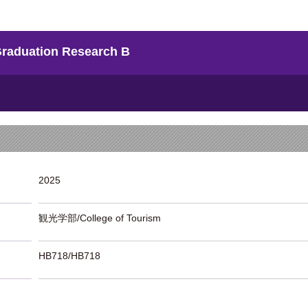
uation Research B
2025
観光学部/College of Tourism
HB718/HB718