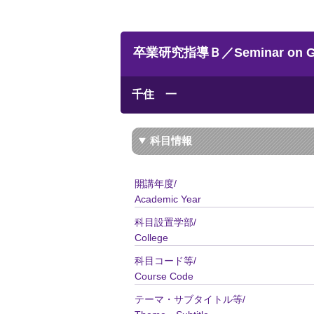
卒業研究指導Ｂ／Seminar on Grad
千住 一
科目情報
開講年度/
Academic Year
科目設置学部/
College
科目コード等/
Course Code
テーマ・サブタイトル等/