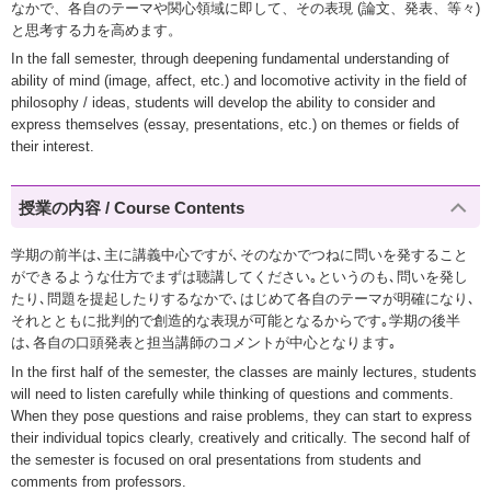
なかで、各自のテーマや関心領域に即して、その表現 (論文、発表、等々)
と思考する力を高めます。
In the fall semester, through deepening fundamental understanding of
ability of mind (image, affect, etc.) and locomotive activity in the field of
philosophy / ideas, students will develop the ability to consider and
express themselves (essay, presentations, etc.) on themes or fields of
their interest.
授業の内容 / Course Contents
学期の前半は､主に講義中心ですが､そのなかでつねに問いを発すること
ができるような仕方でまずは聴講してください｡というのも､問いを発し
たり､問題を提起したりするなかで､はじめて各自のテーマが明確になり､
それとともに批判的で創造的な表現が可能となるからです｡学期の後半
は､各自の口頭発表と担当講師のコメントが中心となります｡
In the first half of the semester, the classes are mainly lectures, students
will need to listen carefully while thinking of questions and comments.
When they pose questions and raise problems, they can start to express
their individual topics clearly, creatively and critically. The second half of
the semester is focused on oral presentations from students and
comments from professors.