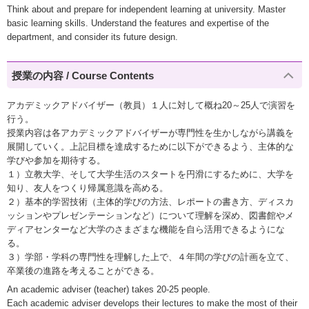
Think about and prepare for independent learning at university. Master
basic learning skills. Understand the features and expertise of the
department, and consider its future design.
授業の内容 / Course Contents
アカデミックアドバイザー（教員）１人に対して概ね20～25人で演習を
行う。
授業内容は各アカデミックアドバイザーが専門性を生かしながら講義を
展開していく。上記目標を達成するために以下ができるよう、主体的な
学びや参加を期待する。
１）立教大学、そして大学生活のスタートを円滑にするために、大学を
知り、友人をつくり帰属意識を高める。
２）基本的学習技術（主体的学びの方法、レポートの書き方、ディスカ
ッションやプレゼンテーションなど）について理解を深め、図書館やメ
ディアセンターなど大学のさまざまな機能を自ら活用できるようにな
る。
３）学部・学科の専門性を理解した上で、４年間の学びの計画を立て、
卒業後の進路を考えることができる。
An academic adviser (teacher) takes 20-25 people.
Each academic adviser develops their lectures to make the most of their