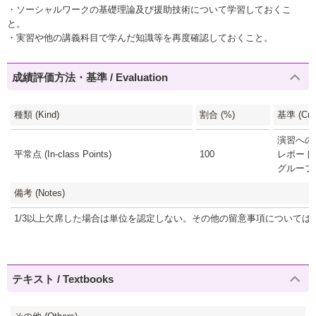
・ソーシャルワークの基礎理論及び援助技術について学習しておくこ
と。
・実習や他の講義科目で学んだ知識等を再度確認しておくこと。
成績評価方法・基準 / Evaluation
種類 (Kind)
割合 (%)
基準 (Crite
演習への参
平常点 (In-class Points)
100
レポート(
グループ討
備考 (Notes)
1/3以上欠席した場合は単位を認定しない。その他の留意事項については
テキスト / Textbooks