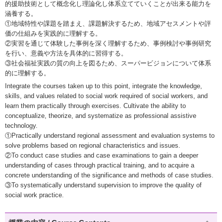
的援助技術として概念化し理論化し体系立てていくことが出来る能力を
涵養する。
①地域特性や課題を踏まえ、課題解決するため、地域アセスメントや評
価の仕組みを実践的に理解する。
②実習を通じて体験した事例を深く理解するため、事例検討や事例研究
を行い、意義や方法を具体的に習得する。
③社会福祉実践の質の向上を図るため、スーパービジョンについて体系
的に理解する。
Integrate the courses taken up to this point, integrate the knowledge,
skills, and values related to social work required of social workers, and
learn them practically through exercises. Cultivate the ability to
conceptualize, theorize, and systematize as professional assistive
technology.
①Practically understand regional assessment and evaluation systems to
solve problems based on regional characteristics and issues.
②To conduct case studies and case examinations to gain a deeper
understanding of cases through practical training, and to acquire a
concrete understanding of the significance and methods of case studies.
③To systematically understand supervision to improve the quality of
social work practice.