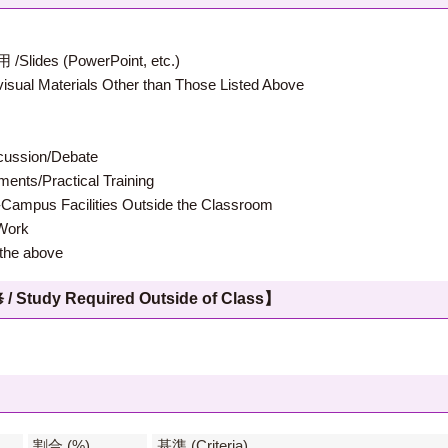
 (PowerPoint, etc.)
terials Other than Those Listed Above
ion/Debate
s/Practical Training
 Facilities Outside the Classroom
ork
e above
 Required Outside of Class】
】
割合 (%)
基準 (Criteria)