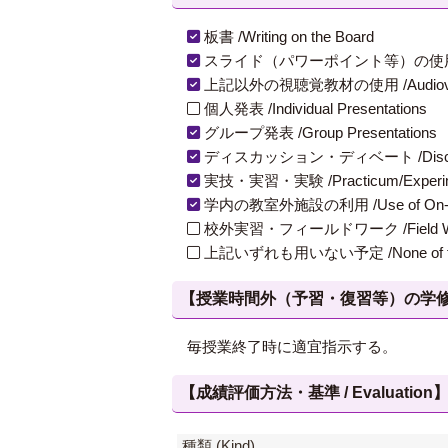
板書 /Writing on the Board
スライド（パワーポイント等）の使用 /Slides
上記以外の視聴覚教材の使用 /Audiovisual Ma
個人発表 /Individual Presentations
グループ発表 /Group Presentations
ディスカッション・ディベート /Discuss
実技・実習・実験 /Practicum/Experiment
学内の教室外施設の利用 /Use of On-Campus
校外実習・フィールドワーク /Field W
上記いずれも用いない予定 /None of th
【授業時間外（予習・復習等）の学修 / Study
毎授業終了時に適宜指示する。
【成績評価方法・基準 / Evaluation
種類 (Kind)