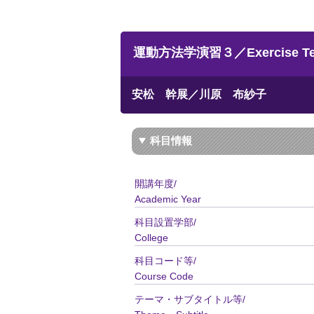
運動方法学演習３／Exercise Tech
安松 幹展／川原 布紗子
科目情報
開講年度/
Academic Year
科目設置学部/
College
科目コード等/
Course Code
テーマ・サブタイトル等/