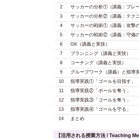
2
サッカーの分析①（講義：プレ
3
サッカーの分析②（講義：テク
4
サッカーの戦術①（講義：攻撃
5
サッカーの戦術②（講義：守備
6
GK（講義と実技）
7
プランニング（講義と実技）
8
コーチング（講義と実技）
9
グループワーク（講義）と指導
10
指導実践①「ゴールを目指す」
11
指導実践②「ボールを奪う」
12
指導実践③「ゴールを奪う」
13
指導実践④「ゴールを守る」
14
まとめ
【活用される授業方法 / Teaching Met