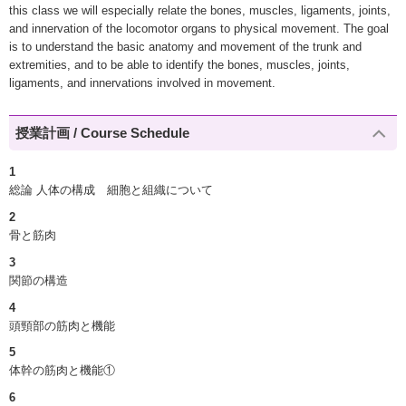
this class we will especially relate the bones, muscles, ligaments, joints,
and innervation of the locomotor organs to physical movement. The goal
is to understand the basic anatomy and movement of the trunk and
extremities, and to be able to identify the bones, muscles, joints,
ligaments, and innervations involved in movement.
授業計画 / Course Schedule
1
総論 人体の構成 細胞と組織について
2
骨と筋肉
3
関節の構造
4
頭頸部の筋肉と機能
5
体幹の筋肉と機能①
6