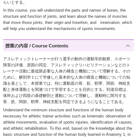
らいとする。
In this course, you will understand the parts and names of bones, the
structure and function of joints, and learn about the names of muscles
that move those joints, their origin and Insertion, and innervation, which
will help you understand the mechanisms of sports movements.
授業の内容 / Course Contents
アスレティックトレーナーが行う選手の動作の運動学的観察、スポーツ
障害の評価、原因の同定、アスレティックリハビリテーションなどのト
レーナー活動に最低限必要な人体の構造と機能について理解する。その
ために、解剖学１にて学修した基本的な人体の構造と機能についての知
識を基として、本授業では、特に運動器の骨、筋、靭帯、関節、神経支
配と身体運動とを関連づけて学習することを目的とする。到達目標は、
体幹および四肢の基礎解剖と運動について理解し、運動時に関与する
骨、筋、関節、靭帯、神経支配を同定できるようになることである。
Understand the minimum structure and functions of the human body
necessary for athletic trainer activities such as kinematic observation of
athlete movements, evaluation of sports injuries, identification of causes,
and athletic rehabilitation. To this end, based on the knowledge about the
basic structure and function of the human body learned in Anatomy 1, in