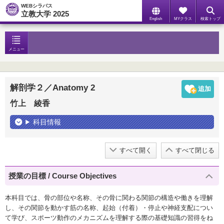
WEBシラバス
立教大学 2025
English
MYクラス
検索トップ
メニュー
解剖学２／Anatomy 2
竹上 綾香
科目情報
すべて開く
すべて閉じる
授業の目標 / Course Objectives
本科目では、骨の部位や名称、その骨に関わる関節の構造や働きを理解
し、その関節を動かす筋の名称、起始（付着）・停止や神経支配につい
て学び、スポーツ動作のメカニズムを理解する際の基礎知識の習得をね