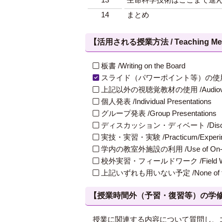
14
まとめ
【活用される授業方法 / Teaching Met
板書 /Writing on the Board
スライド（パワーポイント等）の使用 /Slides
上記以外の視聴覚教材の使用 /Audiovisual Ma
個人発表 /Individual Presentations
グループ発表 /Group Presentations
ディスカッション・ディベート /Discuss
実技・実習・実験 /Practicum/Experiment
学内の教室外施設の利用 /Use of On-Campus
校外実習・フィールドワーク /Field W
上記いずれも用いない予定 /None of th
【授業時間外（予習・復習等）の学修 / Study
授業に関連する内容について質問し、