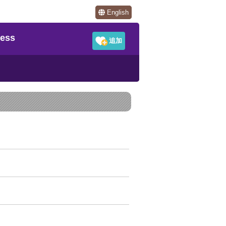
English
ess