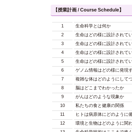
【授業計画 / Course Schedule】
1
生命科学とは何か
2
生命はどの様に設計されてい
3
生命はどの様に設計されてい
4
生命はどの様に設計されてい
5
生命はどの様に設計されてい
6
ゲノム情報はどの様に発現
7
複雑な体はどのようにして
8
脳はどこまでわかったか
9
がんはどのような現象か
10
私たちの食と健康の関係
11
ヒトは病原体にどのように
12
環境と生物はどのように関
13
生命科学技術はここまで進