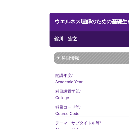
ウエルネス理解のための基礎生命科学／Basi
舘川 宏之
科目情報
開講年度/
Academic Year
科目設置学部/
College
科目コード等/
Course Code
テーマ・サブタイトル等/