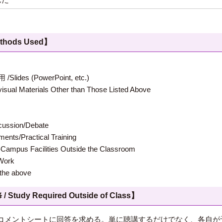
hods Used】
 (PowerPoint, etc.)
terials Other than Those Listed Above
ion/Debate
s/Practical Training
 Facilities Outside the Classroom
ork
e above
 Required Outside of Class】
コメントシートに回答を求める。単に聴講するだけでなく、各自が