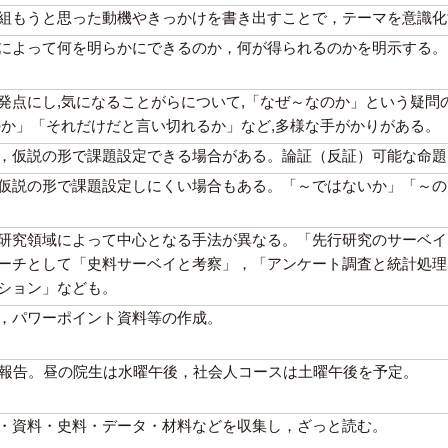
組もうと思った動機やきっかけを書き出すことで，テーマを意識化
によって何を明らかにできるのか，何が得られるのかを明示する。
発点にし,気になることがらについて,「なぜ～なのか」という疑問
のか」「それだけだと言い切れるか」など,多様な手がかりがある。
，仮説の形で課題設定できる場合がある。論証（反証）可能な命題
仮説の形で課題設定しにくい場合もある。「～ではないか」「～の
研究領域によって中心となる手法が異なる。「先行研究のサーベイ
ーチとして「史料サーベイと考察」，「アンケート調査と統計処理
ション」なども。
，パワーポイント資料等の作成。
の報告。昼の院生は水曜午後，社会人コースは土曜午後を予定。
・資料・史料・データ・材料などを収集し，ざっと読む。