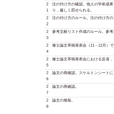
2
注の付け方の確認。他人の学術成果
1
り，厳しく罰せられる。
2
注の付け方のルール。注の付け方の
2
2
参考文献リスト作成のルール。参考
3
2
修士論文草稿発表会（11－12月
4
2
修士論文草稿発表会における反省，
5
2
論文の再確認。スケルトンシートに
6
2
論文の再確認。
7
2
論文の推敲。
8