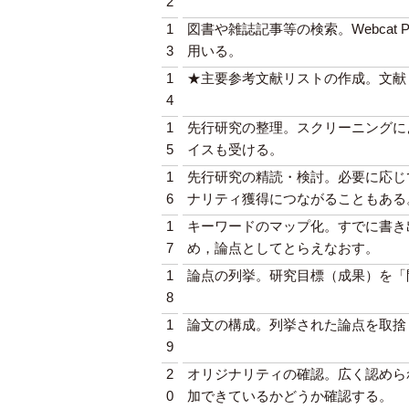
2
1
図書や雑誌記事等の検索。Webcat Plus1, OPA
3
用いる。
1
★主要参考文献リストの作成。文献
4
1
先行研究の整理。スクリーニングに
5
イスも受ける。
1
先行研究の精読・検討。必要に応じ
6
ナリティ獲得につながることもある
1
キーワードのマップ化。すでに書き
7
め，論点としてとらえなおす。
1
論点の列挙。研究目標（成果）を「
8
1
論文の構成。列挙された論点を取捨
9
2
オリジナリティの確認。広く認めら
0
加できているかどうか確認する。