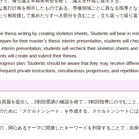
行う。修士論文草稿発表会を経て，論文を作成し提出する。
な進行計画を例示したものである。専修領域ごとに異なる指導とな
たり相前後して進めたりすべき部分を含むこと，立ち返って繰り返
ir thesis writing by creating skeleton sheets. Students will bear in min
pare for their master’s thesis interim presentation, students will che
e interim presentation, students will recheck their skeleton sheets and 
nts will create and submit their theses.
rogress plan. Students should be aware that they may receive differen
e frequent private instructions, simultaneous progresses, and repetition 
教員届を提出し，2初回受講の確認を経て，3初回指導にのぞむこと
のために「スケルトンシート」を作成する。スケルトンシートには
の，関心あるテーマに関連したキーワードを列挙することで，自身