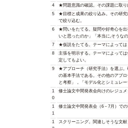
4
★問題意識の確認。その課題に取り
5
★目標と成果の絞り込み。その研究
で絞り込む。
6
★問いをたてる。疑問や好奇心を出
いと思ったのか」「本当に,そうな
7
★仮説をたてる。テーマによっては
8
主張を明示する。テーマによっては
定してもよい。
9
★アプローチ（研究手法）を選ぶ。
の基本手法である。その他のアプロ
と考察」，「モデル化とシミュレー
1
修士論文中間発表会向けのレジュメ
0
1
修士論文中間発表会（6－7月）で
1
1
スクリーニング。関連しそうな文献