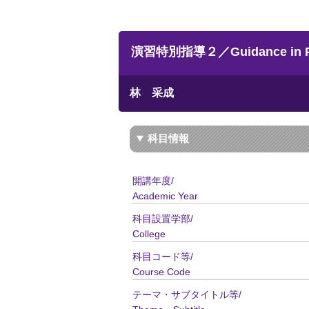
演習特別指導２／Guidance in Prepa
林 采成
科目情報
開講年度/
Academic Year
科目設置学部/
College
科目コード等/
Course Code
テーマ・サブタイトル等/