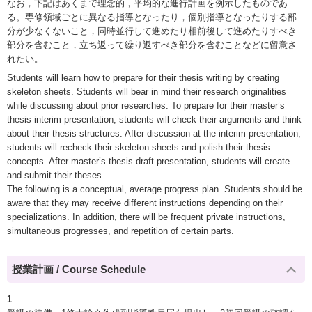
なお，下記はあくまで理念的，平均的な進行計画を例示したものであ
る。専修領域ごとに異なる指導となったり，個別指導となったりする部
分が少なくないこと，同時並行して進めたり相前後して進めたりすべき
部分を含むこと，立ち返って繰り返すべき部分を含むことなどに留意さ
れたい。
Students will learn how to prepare for their thesis writing by creating
skeleton sheets. Students will bear in mind their research originalities
while discussing about prior researches. To prepare for their master’s
thesis interim presentation, students will check their arguments and think
about their thesis structures. After discussion at the interim presentation,
students will recheck their skeleton sheets and polish their thesis
concepts. After master’s thesis draft presentation, students will create
and submit their theses.
The following is a conceptual, average progress plan. Students should be
aware that they may receive different instructions depending on their
specializations. In addition, there will be frequent private instructions,
simultaneous progresses, and repetition of certain parts.
授業計画 / Course Schedule
1