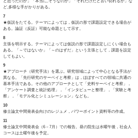
と思ったのか」「本当に,そうなのか」「それだけだと言い切れるか」な
ど,多様な手がかりがある。
7
★仮説をたてる。テーマによっては，仮説の形で課題設定できる場合が
ある。論証（反証）可能な命題として示す。
8
主張を明示する。テーマによっては仮説の形で課題設定しにくい場合も
ある。「～ではないか」「～のはずだ」という主張として，課題を設定
してもよい。
9
★アプローチ（研究手法）を選ぶ。研究領域によって中心となる手法が
異なる。「先行研究のサーベイと考察」は，ほぼすべての領域に共通の
基本手法である。その他のアプローチとして「史料サーベイと考察」，
「アンケート調査と統計処理」，「インタビューと整理」，「実験と考
察」，「モデル化とシミュレーション」なども。
10
修士論文中間発表会向けのレジュメ，パワーポイント資料等の作成。
11
修士論文中間発表会（6－7月）での報告。昼の院生は水曜午後，社会人
コースは土曜午後を予定。