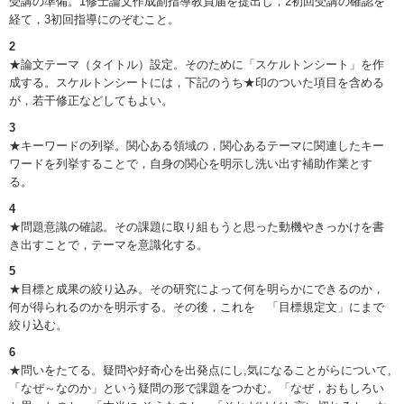
受講の準備。1修士論文作成副指導教員届を提出し，2初回受講の確認を
経て，3初回指導にのぞむこと。
2
★論文テーマ（タイトル）設定。そのために「スケルトンシート」を作
成する。スケルトンシートには，下記のうち★印のついた項目を含める
が，若干修正などしてもよい。
3
★キーワードの列挙。関心ある領域の，関心あるテーマに関連したキー
ワードを列挙することで，自身の関心を明示し洗い出す補助作業とす
る。
4
★問題意識の確認。その課題に取り組もうと思った動機やきっかけを書
き出すことで，テーマを意識化する。
5
★目標と成果の絞り込み。その研究によって何を明らかにできるのか，
何が得られるのかを明示する。その後，これを 「目標規定文」にまで
絞り込む。
6
★問いをたてる。疑問や好奇心を出発点にし,気になることがらについて,
「なぜ～なのか」という疑問の形で課題をつかむ。「なぜ，おもしろい