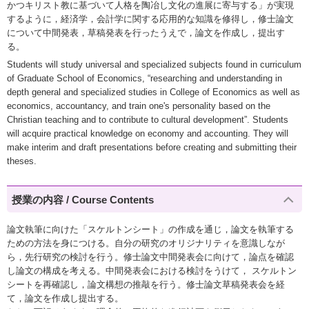
かつキリスト教に基づいて人格を陶冶し文化の進展に寄与する」が実現
するように，経済学，会計学に関する応用的な知識を修得し，修士論文
について中間発表，草稿発表を行ったうえで，論文を作成し，提出す
る。
Students will study universal and specialized subjects found in curriculum
of Graduate School of Economics, “researching and understanding in
depth general and specialized studies in College of Economics as well as
economics, accountancy, and train one's personality based on the
Christian teaching and to contribute to cultural development”. Students
will acquire practical knowledge on economy and accounting. They will
make interim and draft presentations before creating and submitting their
theses.
授業の内容 / Course Contents
論文執筆に向けた「スケルトンシート」の作成を通じ，論文を執筆する
ための方法を身につける。自分の研究のオリジナリティを意識しなが
ら，先行研究の検討を行う。修士論文中間発表会に向けて，論点を確認
し論文の構成を考える。中間発表会における検討をうけて， スケルトン
シートを再確認し，論文構想の推敲を行う。修士論文草稿発表会を経
て，論文を作成し提出する。