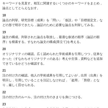
キーワードを見直す。相互に関連するいくつかのキーワードをまとめ，
論点としてとらえなおす。
18
論点の列挙。研究目標（成果）を「問い」「仮説」や「目標規定文」な
どの形で明示できたら，論証のために必要な論点を列挙してみる。
19
論文の構成。列挙された論点を取捨し，最適な叙述の順序（論証の順
序）を模索する。すなわち論文の構成(章立て)を考える。
20
オリジナリティの確認。広く認められた学術成果を引用しつつ，従来な
かった（すなわちオリジナリティのある）考えや主張，資料などを追加
できているかどうか確認する。
21
注の付け方の確認。他人の学術成果を引用してよいが，出所（出典）を
明示し，引用していることを注記しなければ，「盗用」「剽窃」とな
り，厳しく罰せられる。
22
注の付け方のルール。注の付け方のきまりを身につける。
23