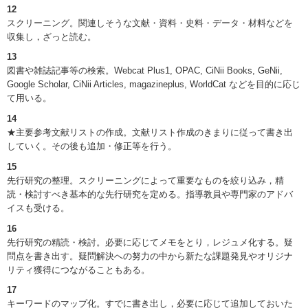
12
スクリーニング。関連しそうな文献・資料・史料・データ・材料などを
収集し，ざっと読む。
13
図書や雑誌記事等の検索。Webcat Plus1, OPAC, CiNii Books, GeNii,
Google Scholar, CiNii Articles, magazineplus, WorldCat などを目的に応じ
て用いる。
14
★主要参考文献リストの作成。文献リスト作成のきまりに従って書き出
していく。その後も追加・修正等を行う。
15
先行研究の整理。スクリーニングによって重要なものを絞り込み，精
読・検討すべき基本的な先行研究を定める。指導教員や専門家のアドバ
イスも受ける。
16
先行研究の精読・検討。必要に応じてメモをとり，レジュメ化する。疑
問点を書き出す。疑問解決への努力の中から新たな課題発見やオリジナ
リティ獲得につながることもある。
17
キーワードのマップ化。すでに書き出し，必要に応じて追加しておいた