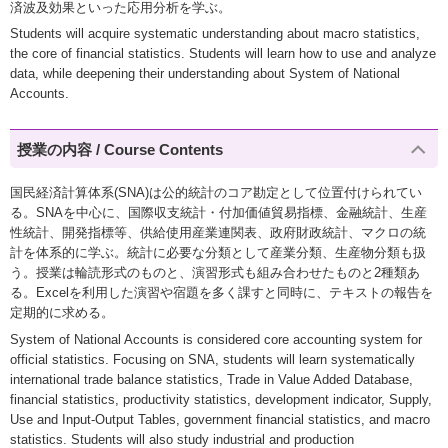
済波及効果といった応用分析を学ぶ。
Students will acquire systematic understanding about macro statistics,
the core of financial statistics. Students will learn how to use and analyze
data, while deepening their understanding about System of National
Accounts.
授業の内容 / Course Contents
国民経済計算体系(SNA)は公的統計のコア勘定として位置付けられてい
る。SNAを中心に、国際収支統計・付加価値貿易指標、金融統計、生産
性統計、開発指標等、供給使用産業連関表、政府財政統計、マクロの統
計を体系的に学ぶ。統計に必要な分類として産業分類、生産物分類も扱
う。授業は輪読形式のものと、演習形式も組み合わせたものと2種類あ
る。Excelを利用した演習や宿題を多く課すと同時に、テキストの報告を
定期的に求める。
System of National Accounts is considered core accounting system for
official statistics. Focusing on SNA, students will learn systematically
international trade balance statistics, Trade in Value Added Database,
financial statistics, productivity statistics, development indicator, Supply,
Use and Input-Output Tables, government financial statistics, and macro
statistics. Students will also study industrial and production