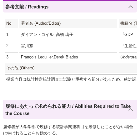
参考文献 / Readings
No
著者名 (Author/Editor)
書籍名 (Titl
1
ダイアン・コイル, 高橋 璃子
『GDP―
2
宮川努
『生産性
3
François Lequiller,Derek Blades
Understand
その他 (Others)
授業内容は統計検定統計調査士試験と重複する部分があるため、統計調査
履修にあたって求められる能力 / Abilities Required to Take
the Course
履修者が大学学部で履修する統計学関連科目を履修したことがない場合
は学ばれることをお勧めする。