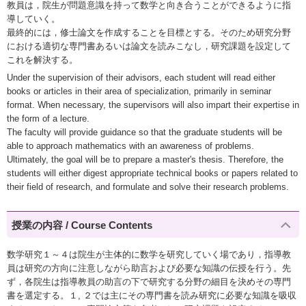
教員は，院生が問題意識を持って数学と向き合うことができるように指
導していく。
最終的には，修士論文を作成することを目標とする。そのため研究分野
における適切な専門書あるいは論文を読みこなし，研究課題を設定して
これを解決する。
Under the supervision of their advisors, each student will read either
books or articles in their area of specialization, primarily in seminar
format. When necessary, the supervisors will also impart their expertise in
the form of a lecture.
The faculty will provide guidance so that the graduate students will be
able to approach mathematics with an awareness of problems.
Ultimately, the goal will be to prepare a master's thesis. Therefore, the
students will either digest appropriate technical books or papers related to
their field of research, and formulate and solve their research problems.
授業の内容 / Course Contents
数学研究１～４は院生が主体的に数学を研究していく場であり，指導教
員は研究の方向に注意しながら助言および必要な知識の伝授を行う。先
ず，各院生は指導教員の助言の下で研究する分野の細目を決めその専門
書を選定する。１, ２では主にその専門書を読み研究に必要な知識を吸収