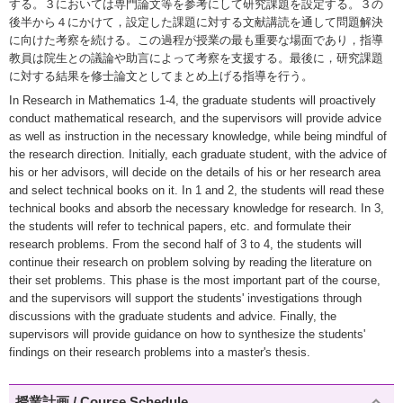
する。３においては専門論文等を参考にして研究課題を設定する。３の
後半から４にかけて，設定した課題に対する文献講読を通して問題解決
に向けた考察を続ける。この過程が授業の最も重要な場面であり，指導
教員は院生との議論や助言によって考察を支援する。最後に，研究課題
に対する結果を修士論文としてまとめ上げる指導を行う。
In Research in Mathematics 1-4, the graduate students will proactively
conduct mathematical research, and the supervisors will provide advice
as well as instruction in the necessary knowledge, while being mindful of
the research direction. Initially, each graduate student, with the advice of
his or her advisors, will decide on the details of his or her research area
and select technical books on it. In 1 and 2, the students will read these
technical books and absorb the necessary knowledge for research. In 3,
the students will refer to technical papers, etc. and formulate their
research problems. From the second half of 3 to 4, the students will
continue their research on problem solving by reading the literature on
their set problems. This phase is the most important part of the course,
and the supervisors will support the students' investigations through
discussions with the graduate students and advice. Finally, the
supervisors will provide guidance on how to synthesize the students'
findings on their research problems into a master's thesis.
授業計画 / Course Schedule