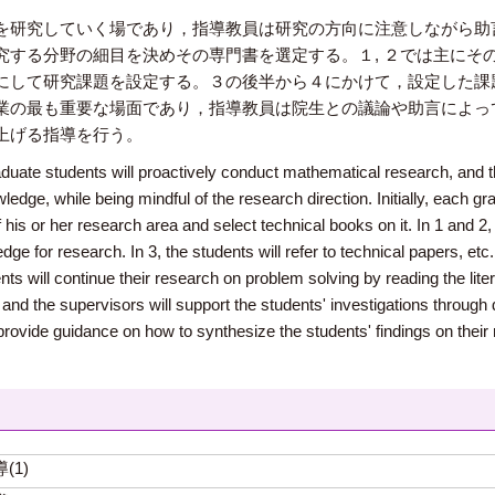
を研究していく場であり，指導教員は研究の方向に注意しながら助
究する分野の細目を決めその専門書を選定する。１, ２では主にそ
にして研究課題を設定する。３の後半から４にかけて，設定した課
業の最も重要な場面であり，指導教員は院生との議論や助言によっ
上げる指導を行う。
duate students will proactively conduct mathematical research, and t
ledge, while being mindful of the research direction. Initially, each gr
f his or her research area and select technical books on it. In 1 and 2,
 for research. In 3, the students will refer to technical papers, etc
nts will continue their research on problem solving by reading the lit
, and the supervisors will support the students' investigations throug
l provide guidance on how to synthesize the students' findings on thei
(1)