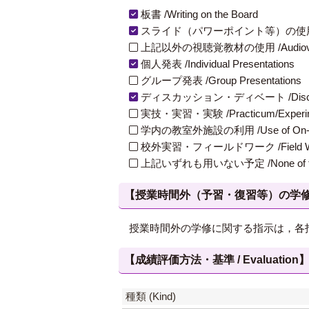
板書 /Writing on the Board
スライド（パワーポイント等）の使用 /Slides
上記以外の視聴覚教材の使用 /Audiovisual Ma
個人発表 /Individual Presentations
グループ発表 /Group Presentations
ディスカッション・ディベート /Discuss
実技・実習・実験 /Practicum/Experiment
学内の教室外施設の利用 /Use of On-Campus
校外実習・フィールドワーク /Field W
上記いずれも用いない予定 /None of th
【授業時間外（予習・復習等）の学修 / Study
授業時間外の学修に関する指示は，各指
【成績評価方法・基準 / Evaluation
種類 (Kind)