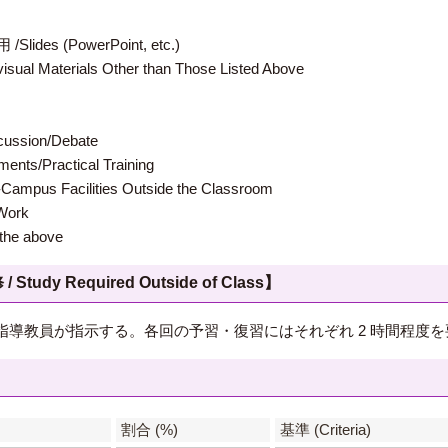
 (PowerPoint, etc.)
terials Other than Those Listed Above
ion/Debate
s/Practical Training
 Facilities Outside the Classroom
ork
e above
 Required Outside of Class】
導教員が指示する。各回の予習・復習にはそれぞれ 2 時間程度を
】
割合 (%)
基準 (Criteria)