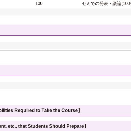
100
ゼミでの発表・議論(100
 Required to Take the Course】
c., that Students Should Prepare】