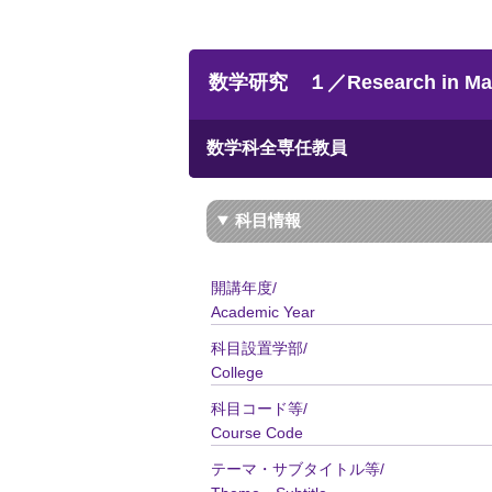
数学研究 １／Research in Math
数学科全専任教員
科目情報
開講年度/
Academic Year
科目設置学部/
College
科目コード等/
Course Code
テーマ・サブタイトル等/