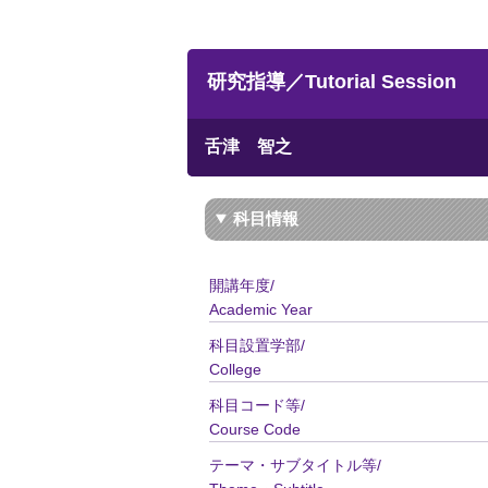
研究指導／Tutorial Session
舌津 智之
科目情報
開講年度/
Academic Year
科目設置学部/
College
科目コード等/
Course Code
テーマ・サブタイトル等/