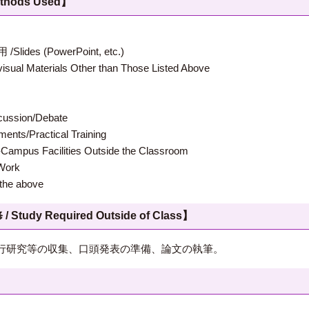
hods Used】
 (PowerPoint, etc.)
terials Other than Those Listed Above
ion/Debate
s/Practical Training
 Facilities Outside the Classroom
ork
e above
 Required Outside of Class】
行研究等の収集、口頭発表の準備、論文の執筆。
】