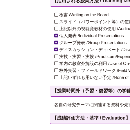
【活用される授業方法 / Teaching Met
板書 /Writing on the Board
スライド（パワーポイント等）の使用 /Slides
上記以外の視聴覚教材の使用 /Audiovisual Ma
個人発表 /Individual Presentations
グループ発表 /Group Presentations
ディスカッション・ディベート /Discuss
実技・実習・実験 /Practicum/Experiment
学内の教室外施設の利用 /Use of On-Campus
校外実習・フィールドワーク /Field W
上記いずれも用いない予定 /None of th
【授業時間外（予習・復習等）の学修 / Study
各自の研究テーマに関連する資料や先
【成績評価方法・基準 / Evaluation