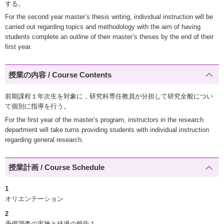
する。
For the second year master’s thesis writing, individual instruction will be
carried out regarding topics and methodology with the aim of having
students complete an outline of their master’s theses by the end of their
first year.
授業の内容 / Course Contents
前期課程１年次生を対象に，研究科専任教員が分担して研究全般につい
て個別に指導を行う。
For the first year of the master’s program, instructors in the research
department will take turns providing students with individual instruction
regarding general research.
授業計画 / Course Schedule
1
オリエンテーション
2
予備調査の実施と経過の報告１