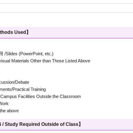
hods Used】
 (PowerPoint, etc.)
terials Other than Those Listed Above
ion/Debate
s/Practical Training
 Facilities Outside the Classroom
ork
e above
 Required Outside of Class】