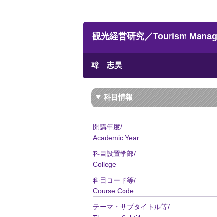
観光経営研究／Tourism Manag
韓 志昊
科目情報
開講年度/
Academic Year
科目設置学部/
College
科目コード等/
Course Code
テーマ・サブタイトル等/