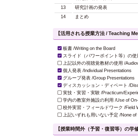
13
研究計画の発表
14
まとめ
【活用される授業方法 / Teaching Met
板書 /Writing on the Board
スライド（パワーポイント等）の使用 /Slides
上記以外の視聴覚教材の使用 /Audiovisual Ma
個人発表 /Individual Presentations
グループ発表 /Group Presentations
ディスカッション・ディベート /Discuss
実技・実習・実験 /Practicum/Experiment
学内の教室外施設の利用 /Use of On-Campus
校外実習・フィールドワーク /Field W
上記いずれも用いない予定 /None of th
【授業時間外（予習・復習等）の学修 / Study