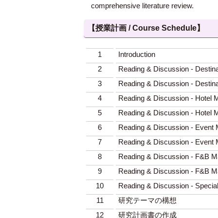
comprehensive literature review.
【授業計画 / Course Schedule】
1
Introduction
2
Reading & Discussion - De
3
Reading & Discussion - De
4
Reading & Discussion - H
5
Reading & Discussion - H
6
Reading & Discussion - E
7
Reading & Discussion - E
8
Reading & Discussion - F
9
Reading & Discussion - F
10
Reading & Discussion - Specia
11
研究テーマの構想
12
研究計画書の作成