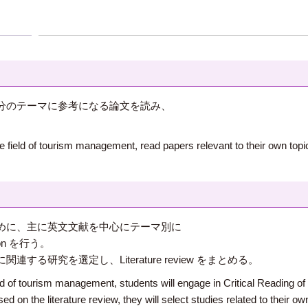
分のテーマに参考になる論文を読み、
e field of tourism management, read papers relevant to their own topics
めに、主に英文文献を中心にテーマ別に
sion を行う。
る研究を選定し、Literature review をまとめる。
ld of tourism management, students will engage in Critical Reading of 
d on the literature review, they will select studies related to their o