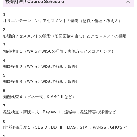
授業計画 / Course Schedule
1
オリエンテーション，アセスメントの基礎（意義・倫理・考え方）
2
心理的アセスメントの段階（初回面接を含む）とアセスメントの種類
3
知能検査１（WAISとWISCの理論，実施方法とスコアリング）
4
知能検査２（WAISとWISCの解釈，報告）
5
知能検査３（WAISとWISCの解釈，報告）
6
知能検査４（ビネー式，K-ABC-Ⅱなど）
7
発達検査（新版Ｋ式，Bayley-Ⅲ，遠城寺，発達障害の評価など）
8
症状評価尺度１（CES-D，BDI-Ⅱ，MAS，STAI，PANSS，GHQなど）
9