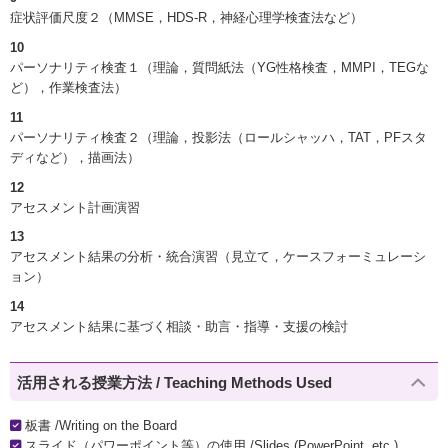
症状評価尺度２（MMSE，HDS-R，神経心理学検査法など）
10
パーソナリティ検査１（理論，質問紙法（YG性格検査，MMPI，TEGな
ど），作業検査法）
11
パーソナリティ検査２（理論，投影法（ロールシャッハ，TAT，PFスタ
ディなど），描画法）
12
アセスメント計画演習
13
アセスメント結果の分析・統合演習（見立て，ケースフォーミュレーシ
ョン）
14
アセスメント結果に基づく相談・助言・指導・支援の検討
活用される授業方法 / Teaching Methods Used
板書 /Writing on the Board
スライド（パワーポイント等）の使用 /Slides (PowerPoint, etc.)