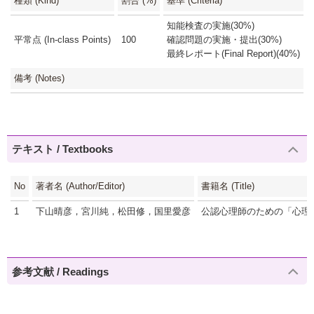
種類 (Kind)
割合 (%)
基準 (Criteria)
知能検査の実施(30%)
平常点 (In-class Points)
100
確認問題の実施・提出(30%)
最終レポート(Final Report)(40%)
備考 (Notes)
テキスト / Textbooks
No
著者名 (Author/Editor)
書籍名 (Title)
1
下山晴彦，宮川純，松田修，国里愛彦
公認心理師のための「心理
参考文献 / Readings