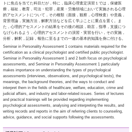
トに焦点を当てた科目だが，特に，臨床心理査定演習１では，保健医
療，福祉，教育，司法・犯罪，産業・労働領域において実施される心理
的アセスメントについて，その種類（面接，観察，心理検査）や意義，
背景理論，実施方法，解釈方法などを広く学ぶことに重点を置く。ま
た，心理的アセスメントの結果をその後の相談，助言，指導，支援につ
なげられるよう，心理的アセスメントの演習・実習を行い，その実施，
分析，解釈，記録，報告に至るまでの一連の基本的知識を身に付ける。
Seminar in Personality Assessment 1 contains materials required for the
certification as a clinical psychologist and certified public psychologist.
Seminar in Personality Assessment 1 and 2 both focus on psychological
assessments, and Seminar in Personality Assessment 1 particularly
makes importance on understanding the types of psychological
assessments (interviews, observations, and psychological tests), the
meanings, the background theories, and the ways to conduct and
interpret them in the fields of healthcare, welfare, education, crime and
judicial affairs, and industry and labor-related issues. Series of lectures
and practical trainings will be provided regarding implementing
psychological assessments, analysing and interpreting the results, and
writing records and reports in the aim of referring clients to counseling,
advice, guidance, and social supports following the assessments.