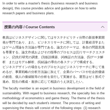
In order to write a master's thesis (business research and business
design), this course provides advice and guidance on how to write
research papers and business plans.
授業の内容 / Course Contents
教員はビジネスデザインに関してはサステナビリティ分野の新規事業開
発が専門であり、また、ビジネスリサーチに関しては、計量経済学また
はゲーム理論を方法論が専門である。論文のテーマは、各自の問題意識
を尊重する。論文作成およびその指導のプロセスは(1)リサーチクエスチ
ョン、(2)先行研究の調査、(3)仮説構築、(4)検証の方法論、(5)データ解
析 またはモデル解析、(6)結論の導出の各ステップで構成する。
ビジネスデザインの場合もそのプロセスはビジネスリサーチに準じて進
めるが、事業戦略の分析方法論に加えて、企業のパーパスや社会的価値
の創造、個人の価値観等の分析を並行して実施する。運営はゼミ形式で
進め、院生の構成・進捗に応じて相談のうえ決定したい。
The faculty member is an expert in business development in the field of
sustainability. With regard to business research, the specialty lies in the
methodology of econometrics and game theory. The theme of the thesis
will be decided by each student's interest. The process of writing and
supervising the thesis will consist of the following steps: (1) research