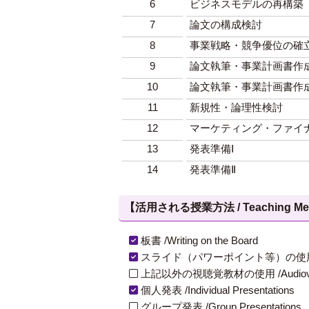
6
ビジネスモデルの再構築
7
論文の構成検討
8
事業戦略・競争優位の確
9
論文執筆・事業計画書作成
10
論文執筆・事業計画書作成
11
新規性・論理性検討
12
マーケティング・ファイ
13
発表準備Ⅰ
14
発表準備Ⅱ
【活用される授業方法 / Teaching Met
板書 /Writing on the Board
スライド（パワーポイント等）の使用 /Slides
上記以外の視聴覚教材の使用 /Audiovisual Ma
個人発表 /Individual Presentations
グループ発表 /Group Presentations