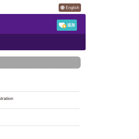
English
ration