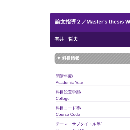
論文指導２／Master's thesis Wri
有井 哲夫
科目情報
開講年度/
Academic Year
科目設置学部/
College
科目コード等/
Course Code
テーマ・サブタイトル等/