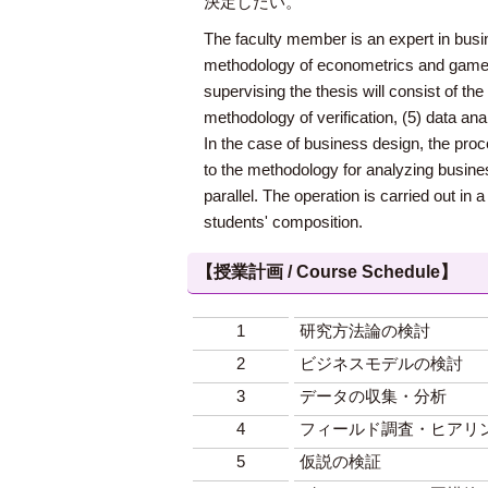
決定したい。
The faculty member is an expert in busine
methodology of econometrics and game th
supervising the thesis will consist of th
methodology of verification, (5) data ana
In the case of business design, the proc
to the methodology for analyzing business
parallel. The operation is carried out i
students' composition.
【授業計画 / Course Schedule】
1
研究方法論の検討
2
ビジネスモデルの検討
3
データの収集・分析
4
フィールド調査・ヒアリ
5
仮説の検証