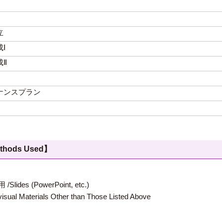
立
Ⅰ
Ⅱ
ナンスプラン
hods Used】
 (PowerPoint, etc.)
terials Other than Those Listed Above