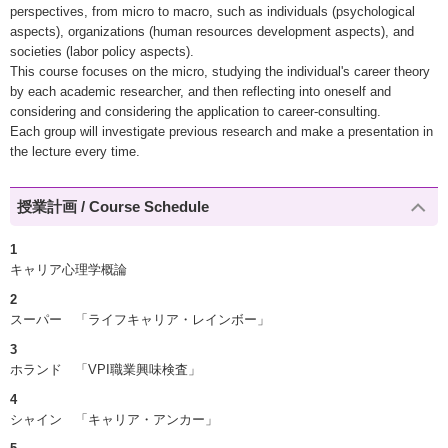
perspectives, from micro to macro, such as individuals (psychological
aspects), organizations (human resources development aspects), and
societies (labor policy aspects).
This course focuses on the micro, studying the individual's career theory
by each academic researcher, and then reflecting into oneself and
considering and considering the application to career-consulting.
Each group will investigate previous research and make a presentation in
the lecture every time.
授業計画 / Course Schedule
1
キャリア心理学概論
2
スーパー 「ライフキャリア・レインボー」
3
ホランド 「VPI職業興味検査」
4
シャイン 「キャリア・アンカー」