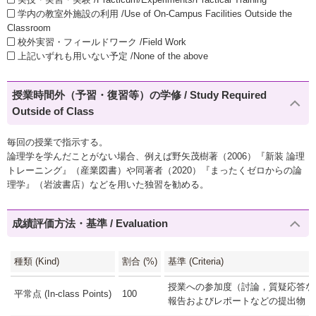
学内の教室外施設の利用 /Use of On-Campus Facilities Outside the
Classroom
校外実習・フィールドワーク /Field Work
上記いずれも用いない予定 /None of the above
授業時間外（予習・復習等）の学修 / Study Required
Outside of Class
毎回の授業で指示する。
論理学を学んだことがない場合、例えば野矢茂樹著（2006）『新装 論理
トレーニング』（産業図書）や同著者（2020）『まったくゼロからの論
理学』（岩波書店）などを用いた独習を勧める。
成績評価方法・基準 / Evaluation
種類 (Kind)
割合 (%)
基準 (Criteria)
授業への参加度（討論，質疑応答など）
平常点 (In-class Points)
100
報告およびレポートなどの提出物，各