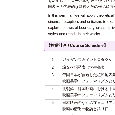
を活用し、グローバルな観客が共感で
国映画の代表的な監督とその作品傾向
In this seminar, we will apply theoretica
cinema, reception, and criticism, to ex
explore themes of boundary-crossing live
styles and trends in their works.
【授業計画 / Course Schedule】
1
ガイダンス＆イントロダクシ
2
論文構想発表（学生発表）
3
帝国日本が創造した植民地表
映画美学ーフォーマリズムと
4
北朝鮮・韓国映画における中
映画美学ーフォーマリズムと
5
日本映画のなかの在日コリア
映画の構造ー物語と語り口