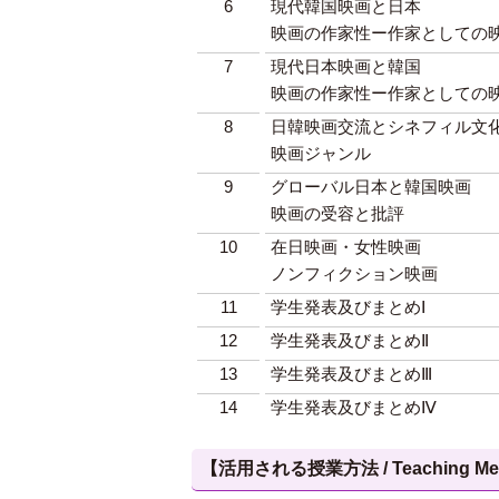
6
現代韓国映画と日本
映画の作家性ー作家としての
7
現代日本映画と韓国
映画の作家性ー作家としての
8
日韓映画交流とシネフィル
映画ジャンル
9
グローバル日本と韓国映画
映画の受容と批評
10
在日映画・女性映画
ノンフィクション映画
11
学生発表及びまとめⅠ
12
学生発表及びまとめⅡ
13
学生発表及びまとめⅢ
14
学生発表及びまとめⅣ
【活用される授業方法 / Teaching Met