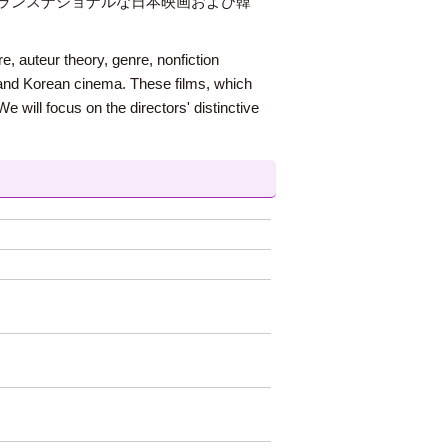
ランスナショナルな日本映画および韓
re, auteur theory, genre, nonfiction
e and Korean cinema. These films, which
 will focus on the directors' distinctive