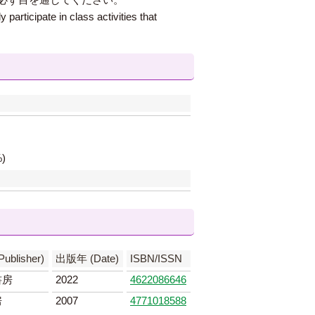
participate in class activities that
)
blisher)
出版年 (Date)
ISBN/ISSN
書房
2022
4622086646
房
2007
4771018588