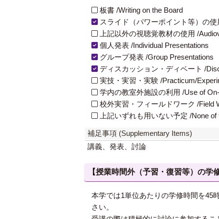
板書 /Writing on the Board
スライド（パワーポイント等）の使用 /Slides
上記以外の視聴覚教材の使用 /Audiovisual Ma
個人発表 /Individual Presentations
グループ発表 /Group Presentations
ディスカッション・ディベート /Discuss
実技・実習・実験 /Practicum/Experiment
学内の教室外施設の利用 /Use of On-Campus
校外実習・フィールドワーク /Field W
上記いずれも用いない予定 /None of th
補足事項 (Supplementary Items)
講義、発表、討論
【授業時間外（予習・復習等）の学修 / Study
本学では1単位あたりの学修時間を4
さい。
受講の際は積極的に討論に参加するこ