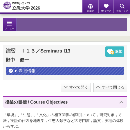
WEBシラバス
立教大学 2026
English
MYクラス
検索トップ
メニュー
演習 Ｉ１３／Seminars I13
野中 健一
科目情報
すべて開く
すべて閉じる
授業の目標 / Course Objectives
「環境」,「生態」,「文化」の相互関係の解明について，研究対象，方
法，実証の仕方を地理学，生態人類学などの専門書，論文，実地の体験
から学ぶ。