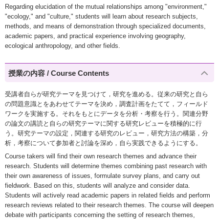
Regarding elucidation of the mutual relationships among "environment,"
"ecology," and "culture," students will learn about research subjects,
methods, and means of demonstration through specialized documents,
academic papers, and practical experience involving geography,
ecological anthropology, and other fields.
授業の内容 / Course Contents
受講者自らが研究テーマを見つけて，研究を進める。従来の研究と自ら
の問題意識とをあわせてテーマを決め，調査計画をたてて，フィールド
ワークを実施する。それをもとにデータを分析・考察を行う。関連分野
の論文の講読と自らの研究テーマに関する研究レビューを積極的に行
う。研究テーマの設定，関連する研究のレビュー，研究方法の構築，分
析，考察について参加者と討論を深め，自ら実践できるようにする。
Course takers will find their own research themes and advance their
research. Students will determine themes combining past research with
their own awareness of issues, formulate survey plans, and carry out
fieldwork. Based on this, students will analyze and consider data.
Students will actively read academic papers in related fields and perform
research reviews related to their research themes. The course will deepen
debate with participants concerning the setting of research themes,