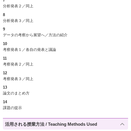
7
分析発表２／同上
8
分析発表３／同上
9
データの考察から展望へ／方法の紹介
10
考察発表１／各自の発表と議論
11
考察発表２／同上
12
考察発表３／同上
13
論文のまとめ方
14
課題の提示
活用される授業方法 / Teaching Methods Used