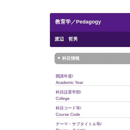
教育学／Pedagogy
渡辺 哲男
科目情報
開講年度/
Academic Year
科目設置学部/
College
科目コード等/
Course Code
テーマ・サブタイトル等/