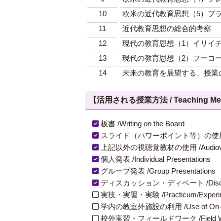
10
欧米の近代教育思想（5）プ
11
近代教育思想の総合的考察
12
現代の教育思想（1）イリイ
13
現代の教育思想（2）フーコ
14
未来の教育を展望する、授業
【活用される授業方法 / Teaching Met
板書 /Writing on the Board
スライド（パワーポイント等）の使用 /Slides
上記以外の視聴覚教材の使用 /Audiovisual Ma
個人発表 /Individual Presentations
グループ発表 /Group Presentations
ディスカッション・ディベート /Discuss
実技・実習・実験 /Practicum/Experiment
学内の教室外施設の利用 /Use of On-Campus
校外実習・フィールドワーク /Field W