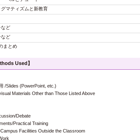
ラグマティズムと新教育
チなど
ーなど
のまとめ
hods Used】
 (PowerPoint, etc.)
terials Other than Those Listed Above
ion/Debate
s/Practical Training
 Facilities Outside the Classroom
ork