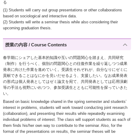
る
(1) Students will carry out group presentations or other collaborations
based on sociological and interactive data.
(2) Students will write a seminar thesis while also considering their
upcoming graduation thesis.
授業の内容 / Course Contents
春学期にシェアした基本的知識や互いの問題関心を踏まえ、共同研究
（制作）を行うべく、個別の問題関心との往復作業を繰り返しつつ成果
発表に向けた作業を進めていく。受講生それぞれが、自分なりにゼミに
貢献できることはなにかを見いだせるよう、支援したい。なお成果発表
の形式は個人発表としてはゼミ論文を宛て、共同発表としては応用演劇
等の手法も視野にいれつつ、参加受講生とともに可能性を探っていきた
い。
Based on basic knowledge shared in the spring semester and students’
interest in problems, students will work toward conducting joint research
(collaboration), and presenting their results while repeatedly examining
individual problems of interest. The class will support students as each of
them finds his/her own way to contribute to the seminar. Also, for the
format of the presentations on results, the seminar theses will be