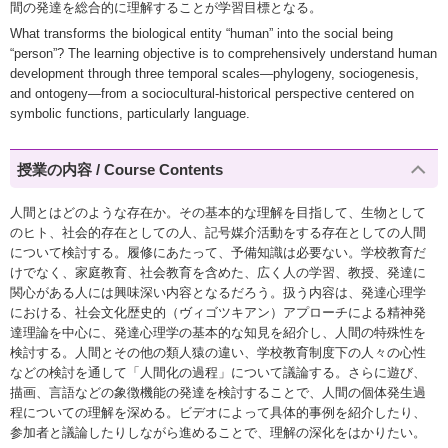
間の発達を総合的に理解することが学習目標となる。
What transforms the biological entity “human” into the social being
“person”? The learning objective is to comprehensively understand human
development through three temporal scales—phylogeny, sociogenesis,
and ontogeny—from a sociocultural-historical perspective centered on
symbolic functions, particularly language.
授業の内容 / Course Contents
人間とはどのような存在か。その基本的な理解を目指して、生物として
のヒト、社会的存在としての人、記号媒介活動をする存在としての人間
について検討する。履修にあたって、予備知識は必要ない。学校教育だ
けでなく、家庭教育、社会教育を含めた、広く人の学習、教授、発達に
関心がある人には興味深い内容となるだろう。扱う内容は、発達心理学
における、社会文化歴史的（ヴィゴツキアン）アプローチによる精神発
達理論を中心に、発達心理学の基本的な知見を紹介し、人間の特殊性を
検討する。人間とその他の類人猿の違い、学校教育制度下の人々の心性
などの検討を通して「人間化の過程」について議論する。さらに遊び、
描画、言語などの象徴機能の発達を検討することで、人間の個体発生過
程についての理解を深める。ビデオによって具体的事例を紹介したり、
参加者と議論したりしながら進めることで、理解の深化をはかりたい。