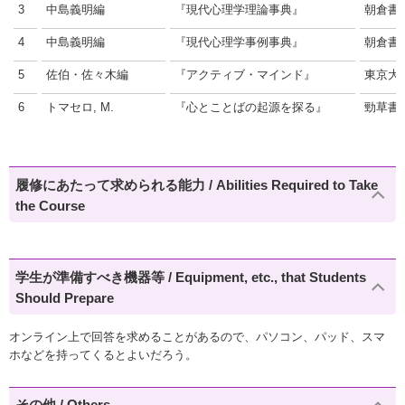
3
中島義明編
『現代心理学理論事典』
朝倉書
4
中島義明編
『現代心理学事例事典』
朝倉書
5
佐伯・佐々木編
『アクティブ・マインド』
東京大
6
トマセロ, M.
『心とことばの起源を探る』
勁草書
履修にあたって求められる能力 / Abilities Required to Take
the Course
学生が準備すべき機器等 / Equipment, etc., that Students
Should Prepare
オンライン上で回答を求めることがあるので、パソコン、パッド、スマ
ホなどを持ってくるとよいだろう。
その他 / Others