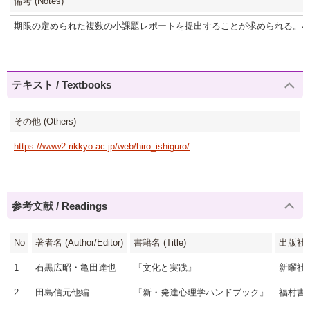
備考 (Notes)
期限の定められた複数の小課題レポートを提出することが求められる。
テキスト / Textbooks
その他 (Others)
https://www2.rikkyo.ac.jp/web/hiro_ishiguro/
参考文献 / Readings
No
著者名 (Author/Editor)
書籍名 (Title)
出版社 (P
1
石黒広昭・亀田達也
『文化と実践』
新曜社
2
田島信元他編
『新・発達心理学ハンドブック』
福村書