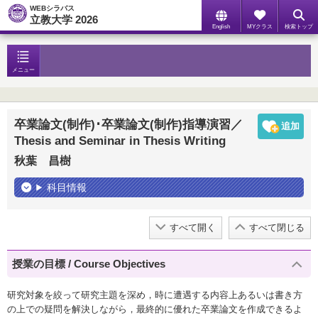
WEBシラバス
立教大学 2026
English
MYクラス
検索トップ
メニュー
卒業論文(制作)･卒業論文(制作)指導演習／
Thesis and Seminar in Thesis Writing
秋葉 昌樹
科目情報
すべて開く
すべて閉じる
授業の目標 / Course Objectives
研究対象を絞って研究主題を深め，時に遭遇する内容上あるいは書き方
の上での疑問を解決しながら，最終的に優れた卒業論文を作成できるよ