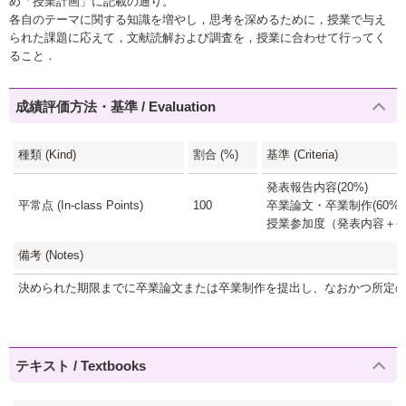
め「授業計画」に記載の通り。
各自のテーマに関する知識を増やし，思考を深めるために，授業で与え
られた課題に応えて，文献読解および調査を，授業に合わせて行ってく
ること．
成績評価方法・基準 / Evaluation
種類 (Kind)
割合 (%)
基準 (Criteria)
発表報告内容(20%)
平常点 (In-class Points)
100
卒業論文・卒業制作(60%)
授業参加度（発表内容＋発言
備考 (Notes)
決められた期限までに卒業論文または卒業制作を提出し、なおかつ所定
テキスト / Textbooks