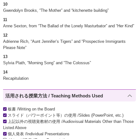
10
Gwendolyn Brooks, “The Mother” and “kitchenette building”
11
Anne Sexton, from “The Ballad of the Lonely Masturbator” and “Her Kind”
12
Adrienne Rich, “Aunt Jennifer’s Tigers” and “Prospective Immigrants
Please Note”
13
Sylvia Plath, “Morning Song” and “The Colossus”
14
Recapitulation
活用される授業方法 / Teaching Methods Used
板書 /Writing on the Board
スライド（パワーポイント等）の使用 /Slides (PowerPoint, etc.)
上記以外の視聴覚教材の使用 /Audiovisual Materials Other than Those
Listed Above
個人発表 /Individual Presentations