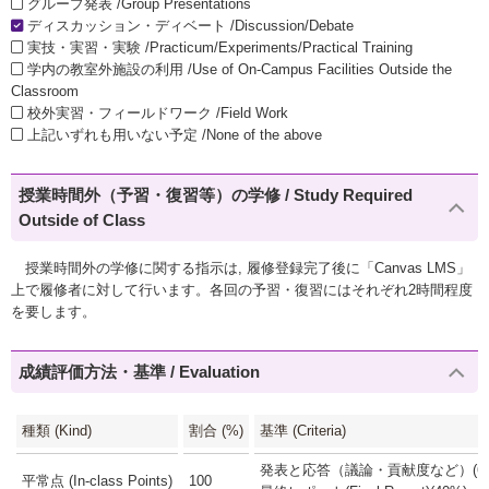
グループ発表 /Group Presentations
ディスカッション・ディベート /Discussion/Debate
実技・実習・実験 /Practicum/Experiments/Practical Training
学内の教室外施設の利用 /Use of On-Campus Facilities Outside the
Classroom
校外実習・フィールドワーク /Field Work
上記いずれも用いない予定 /None of the above
授業時間外（予習・復習等）の学修 / Study Required
Outside of Class
授業時間外の学修に関する指示は, 履修登録完了後に「Canvas LMS」
上で履修者に対して行います。各回の予習・復習にはそれぞれ2時間程度
を要します。
成績評価方法・基準 / Evaluation
種類 (Kind)
割合 (%)
基準 (Criteria)
発表と応答（議論・貢献度など）(60
平常点 (In-class Points)
100