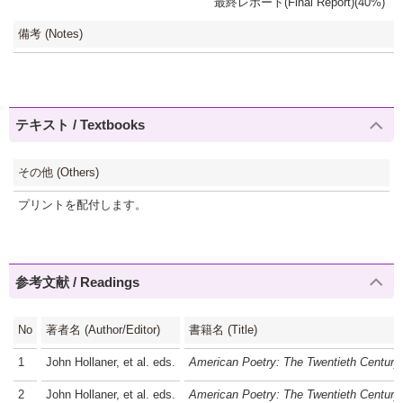
最終レポート(Final Report)(40%)
備考 (Notes)
テキスト / Textbooks
その他 (Others)
プリントを配付します。
参考文献 / Readings
No
著者名 (Author/Editor)
書籍名 (Title)
1
John Hollaner, et al. eds.
American Poetry: The Twentieth Century,
2
John Hollaner, et al. eds.
American Poetry: The Twentieth Century,