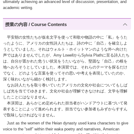
ultimately achieving an advanced level of discussion, presentation, and
academic writing.
授業の内容 / Course Contents
平安朝の女性たちが仮名文字を使って和歌や物語の中に「私」をうた
ったように、アメリカの女性詩人たちは、詩の中に「自己」を確立しよ
うとしていました。それはウォルト・ホイットマンのような外へ向けた
声ではありませんでしたが、Amy LowellからSylvia Plathに至る詩人たち
は、自分が置かれた危うい状況をうたいながら、堅固な「自己」の根を
地へおろそうとしていました。本演習では、それらのテーマを探るだけ
でなく、どのような言葉を使ってその思いや考えを表現していたのか、
深く味わいながら細かく検討します。
なお詩人たちを取り巻いていたアメリカの文化や社会についてもしば
しば光を当ててゆきます。文化や社会が理解できなければ、文学を理解
したことにはなりません。
本演習は、あらかじめ定められた担当者がハンドアウトに基づいて発
表することによって進められます。担当でない参加者もみずからすすん
で翫味しなければなりません。
Just as the women of the Heian dynasty used kana characters to give
voice to the “self” within their waka poetry and narratives, American