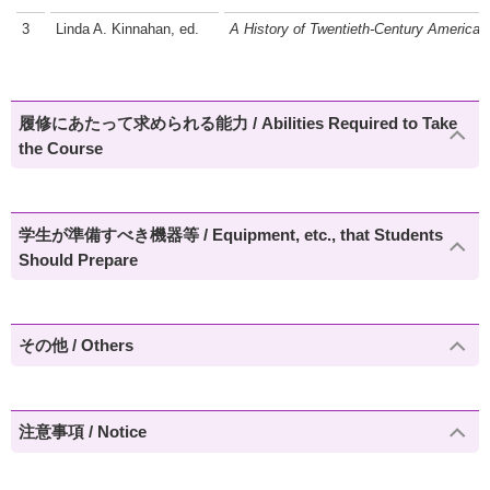
3
Linda A. Kinnahan, ed.
A History of Twentieth-Century America
履修にあたって求められる能力 / Abilities Required to Take
the Course
学生が準備すべき機器等 / Equipment, etc., that Students
Should Prepare
その他 / Others
注意事項 / Notice