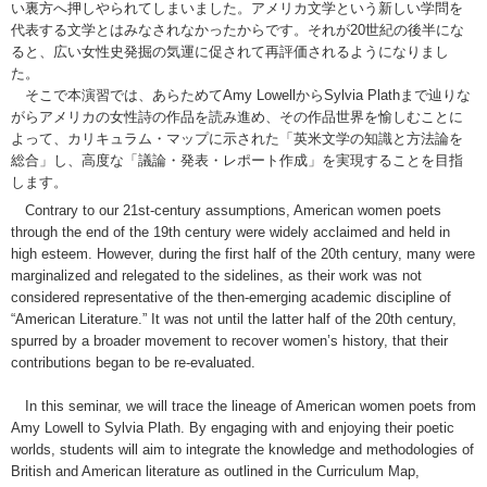
い裏方へ押しやられてしまいました。アメリカ文学という新しい学問を
代表する文学とはみなされなかったからです。それが20世紀の後半にな
ると、広い女性史発掘の気運に促されて再評価されるようになりまし
た。
そこで本演習では、あらためてAmy LowellからSylvia Plathまで辿りな
がらアメリカの女性詩の作品を読み進め、その作品世界を愉しむことに
よって、カリキュラム・マップに示された「英米文学の知識と方法論を
総合」し、高度な「議論・発表・レポート作成」を実現することを目指
します。
Contrary to our 21st-century assumptions, American women poets
through the end of the 19th century were widely acclaimed and held in
high esteem. However, during the first half of the 20th century, many were
marginalized and relegated to the sidelines, as their work was not
considered representative of the then-emerging academic discipline of
“American Literature.” It was not until the latter half of the 20th century,
spurred by a broader movement to recover women’s history, that their
contributions began to be re-evaluated.
In this seminar, we will trace the lineage of American women poets from
Amy Lowell to Sylvia Plath. By engaging with and enjoying their poetic
worlds, students will aim to integrate the knowledge and methodologies of
British and American literature as outlined in the Curriculum Map,