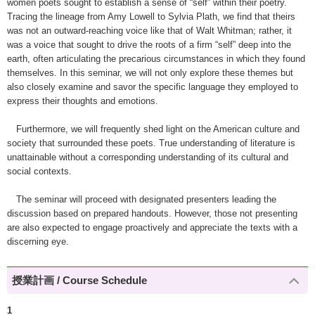
women poets sought to establish a sense of “self” within their poetry.
Tracing the lineage from Amy Lowell to Sylvia Plath, we find that theirs
was not an outward-reaching voice like that of Walt Whitman; rather, it
was a voice that sought to drive the roots of a firm “self” deep into the
earth, often articulating the precarious circumstances in which they found
themselves. In this seminar, we will not only explore these themes but
also closely examine and savor the specific language they employed to
express their thoughts and emotions.
Furthermore, we will frequently shed light on the American culture and
society that surrounded these poets. True understanding of literature is
unattainable without a corresponding understanding of its cultural and
social contexts.
The seminar will proceed with designated presenters leading the
discussion based on prepared handouts. However, those not presenting
are also expected to engage proactively and appreciate the texts with a
discerning eye.
授業計画 / Course Schedule
1