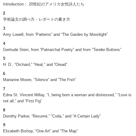
Introduction： 20世紀のアメリカ女性詩人たち
2
学術論文の調べ方・レポートの書き方
3
Amy Lowell, from “Patterns” and “The Garden by Moonlight”
4
Gertrude Stein, from “Patriarchal Poetry” and from “Tender Buttons”
5
H. D., “Orchard,” “Heat,” and “Oread”
6
Marianne Moore, “Silence” and “The Fish”
7
Edna St. Vincent Millay, “I, being born a woman and distressed,” “Love is
not all,” and “First Fig”
8
Dorothy Parker, “Resumé,” “Coda,” and “A Certain Lady”
9
Elizabeth Bishop, “One Art” and “The Map”