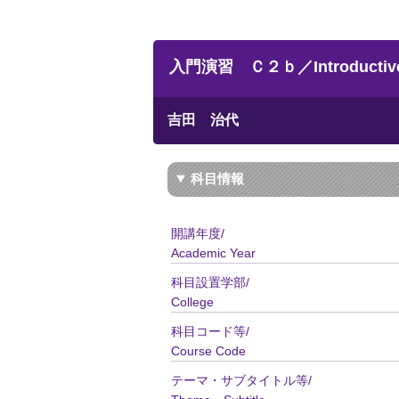
入門演習 Ｃ２ｂ／Introductive Se
吉田 治代
科目情報
開講年度/
Academic Year
科目設置学部/
College
科目コード等/
Course Code
テーマ・サブタイトル等/