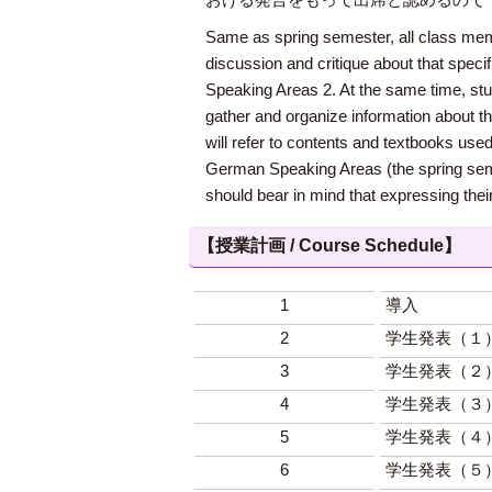
Same as spring semester, all class memb
discussion and critique about that specif
Speaking Areas 2. At the same time, stud
gather and organize information about the
will refer to contents and textbooks used
German Speaking Areas (the spring semes
should bear in mind that expressing thei
【授業計画 / Course Schedule】
1
導入
2
学生発表（１
3
学生発表（２
4
学生発表（３
5
学生発表（４
6
学生発表（５