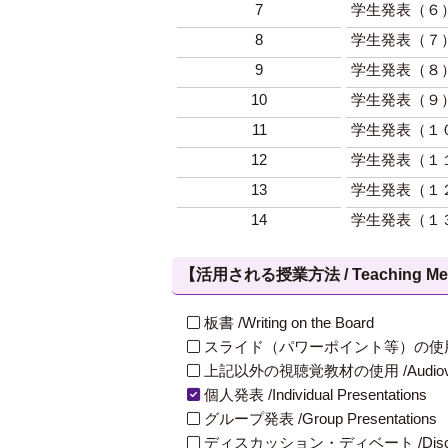
7
学生発表（６
8
学生発表（７
9
学生発表（８
10
学生発表（９
11
学生発表（１
12
学生発表（１
13
学生発表（１
14
学生発表（１
【活用される授業方法 / Teaching Met
板書 /Writing on the Board
スライド（パワーポイント等）の使用 /Slides
上記以外の視聴覚教材の使用 /Audiovisual Ma
個人発表 /Individual Presentations
グループ発表 /Group Presentations
ディスカッション・ディベート /Discuss