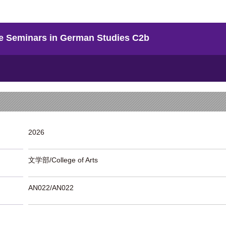
minars in German Studies C2b
2026
文学部/College of Arts
AN022/AN022