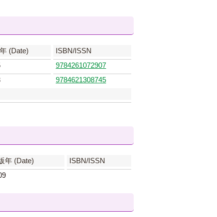
 (Date)
ISBN/ISSN
5
9784261072907
3
9784621308745
年 (Date)
ISBN/ISSN
09