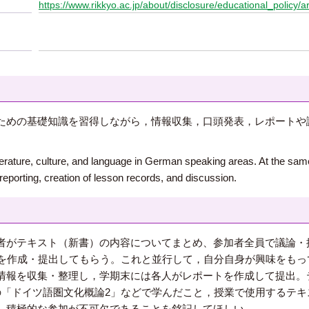
https://www.rikkyo.ac.jp/about/disclosure/educational_policy/ar
ための基礎知識を習得しながら，情報収集，口頭発表，レポートや
iterature, culture, and language in German speaking areas. At the same 
 reporting, creation of lesson records, and discussion.
者がテキスト（新書）の内容についてまとめ、参加者全員で議論・
ルを作成・提出してもらう。これと並行して，自分自身が興味をも
情報を収集・整理し，学期末には各人がレポートを作成して提出。
の「ドイツ語圏文化概論2」などで学んだこと，授業で使用するテ
，積極的な参加が不可欠であることを銘記してほしい。