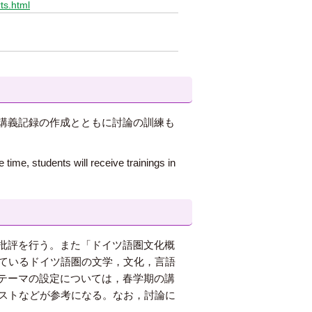
ts.html
講義記録の作成とともに討論の訓練も
time, students will receive trainings in
批評を行う。また「ドイツ語圏文化概
っているドイツ語圏の文学，文化，言語
テーマの設定については，春学期の講
キストなどが参考になる。なお，討論に