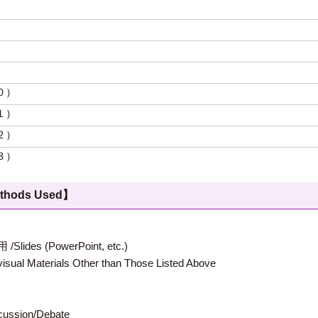
）
）
）
）
０）
１）
２）
３）
hods Used】
 (PowerPoint, etc.)
terials Other than Those Listed Above
ion/Debate