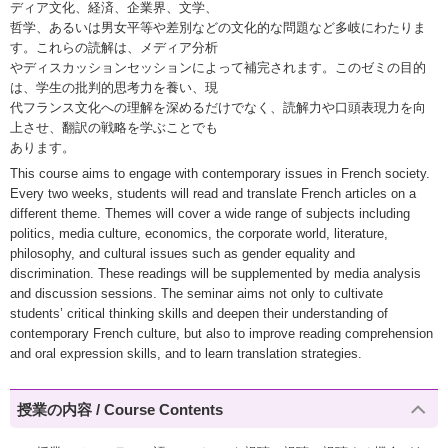
ディア文化、経済、企業界、文学、
哲学、あるいは男女平等や差別などの文化的な問題など多岐にわたりま
す。これらの読解は、メディア分析
やディスカッションセッションによって補完されます。このゼミの目的
は、学生の批判的思考力を養い、現
代フランス文化への理解を深めるだけでなく、読解力や口頭表現力を向
上させ、翻訳の戦略を学ぶことでも
あります。
This course aims to engage with contemporary issues in French society.
Every two weeks, students will read and translate French articles on a
different theme. Themes will cover a wide range of subjects including
politics, media culture, economics, the corporate world, literature,
philosophy, and cultural issues such as gender equality and
discrimination. These readings will be supplemented by media analysis
and discussion sessions. The seminar aims not only to cultivate
students’ critical thinking skills and deepen their understanding of
contemporary French culture, but also to improve reading comprehension
and oral expression skills, and to learn translation strategies.
授業の内容 / Course Contents