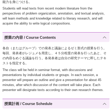
能力を身につける。
Students will read texts from recent modern literature from the
perspectives of problem organization, annotation, and textual analysis,
will learn methods and knowledge related to literary research, and will
acquire the ability to write logical compositions.
授業の内容 / Course Contents
各自（またはグループ）での発表と議論によるゼミ形式の授業を行う。
毎回、発表者がレジュメを用意し、４５分程度の発表を行ったあと、そ
の内容をめぐる議論を行う。各発表者は自分の研究テーマに即したテキ
ストを指定する。
The class will be held in seminar format, with discussions and
presentations by individual students or groups. In each session, a
presenter will prepare an outline and give a presentation for about 45
minutes, after which discussion of the content will take place. Each
presenter will designate texts according to their own research themes.
授業計画 / Course Schedule