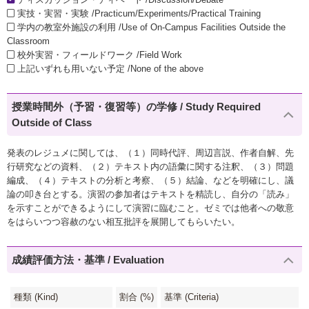
実技・実習・実験 /Practicum/Experiments/Practical Training
学内の教室外施設の利用 /Use of On-Campus Facilities Outside the
Classroom
校外実習・フィールドワーク /Field Work
上記いずれも用いない予定 /None of the above
授業時間外（予習・復習等）の学修 / Study Required
Outside of Class
発表のレジュメに関しては、（１）同時代評、周辺言説、作者自解、先
行研究などの資料、（２）テキスト内の語彙に関する注釈、（３）問題
編成、（４）テキストの分析と考察、（５）結論、などを明確にし、議
論の叩き台とする。演習の参加者はテキストを精読し、自分の「読み」
を示すことができるようにして演習に臨むこと。ゼミでは他者への敬意
をはらいつつ容赦のない相互批評を展開してもらいたい。
成績評価方法・基準 / Evaluation
種類 (Kind)
割合 (%)
基準 (Criteria)