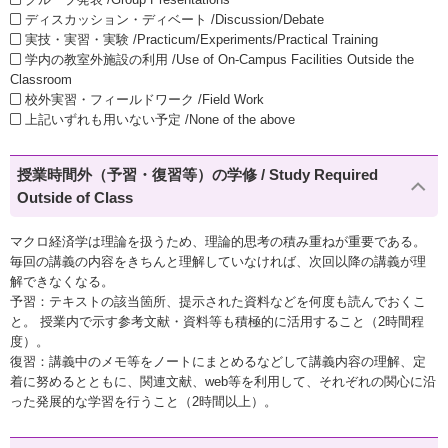
ディスカッション・ディベート /Discussion/Debate
実技・実習・実験 /Practicum/Experiments/Practical Training
学内の教室外施設の利用 /Use of On-Campus Facilities Outside the
Classroom
校外実習・フィールドワーク /Field Work
上記いずれも用いない予定 /None of the above
授業時間外（予習・復習等）の学修 / Study Required
Outside of Class
マクロ経済学は理論を扱うため、理論的思考の積み重ねが重要である。
毎回の講義の内容をきちんと理解していなければ、次回以降の講義が理
解できなくなる。
予習：テキストの該当箇所、提示された資料などを何度も読んでおくこ
と。 授業内で示す参考文献・資料等も積極的に活用すること（2時間程
度）。
復習：講義中のメモ等をノートにまとめるなどして講義内容の理解、定
着に努めるとともに、関連文献、web等を利用して、それぞれの関心に沿
った発展的な学習を行うこと（2時間以上）。