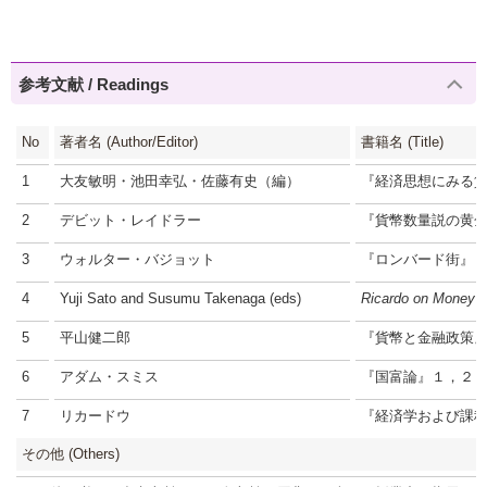
参考文献 / Readings
No
著者名 (Author/Editor)
書籍名 (Title)
1
大友敏明・池田幸弘・佐藤有史（編）
『経済思想にみる
2
デビット・レイドラー
『貨幣数量説の黄
3
ウォルター・バジョット
『ロンバード街』
4
Yuji Sato and Susumu Takenaga (eds)
Ricardo on Money a
5
平山健二郎
『貨幣と金融政策
6
アダム・スミス
『国富論』１，２
7
リカードウ
『経済学および課
その他 (Others)