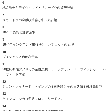
6
地金論争とデイヴィッド・リカードウの貨幣理論
7
リカードウの金融政策論と中央銀行論
8
1825年恐慌と通貨論争
9
1844年イングランド銀行法と「バジョットの原理」
10
ヴィクセルと自然利子率
11
20世紀初頭アメリカの金融思想：Ｊ．ラフリン，Ｉ．フィッシャー，ハ
ーヴァード学派
12
ジョン・メイナード・ケインズの金融理論とその古典派金融理論批判
13
ケインズ，シカゴ学派，Ｍ．フリードマン
14