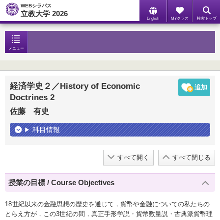
WEBシラバス
立教大学 2026
English
MYクラス
検索トップ
メニュー
経済学史２／History of Economic
Doctrines 2
佐藤 有史
科目情報
すべて開く
すべて閉じる
授業の目標 / Course Objectives
18世紀以来の金融思想の歴史を通じて，貨幣や金融についての私たちの
とらえ方が，この3世紀の間，真正手形学説・貨幣数量説・古典派貨幣理