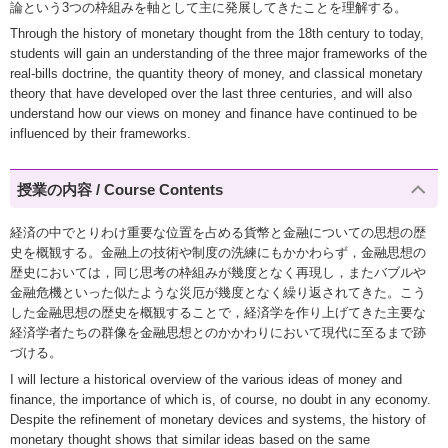
論という3つの枠組みを軸として主に発展してきたことを理解する。
Through the history of monetary thought from the 18th century to today,
students will gain an understanding of the three major frameworks of the
real-bills doctrine, the quantity theory of money, and classical monetary
theory that have developed over the last three centuries, and will also
understand how our views on money and finance have continued to be
influenced by their frameworks.
授業の内容 / Course Contents
経済の中でとりわけ重要な位置を占める貨幣と金融についての思想の歴
史を概観する。金融上の技術や制度の洗練にもかかわらず，金融思想の
歴史においては，同じ思考の枠組みが幾度となく再現し，またバブルや
金融危機といった似たような災厄が幾度となく繰り返されてきた。こう
した金融思想の歴史を概観することで，経済学を作り上げてきた主要な
経済学者たちの群像を金融思想とのかかわりにおいて現代に至るまで跡
づける。
I will lecture a historical overview of the various ideas of money and
finance, the importance of which is, of course, no doubt in any economy.
Despite the refinement of monetary devices and systems, the history of
monetary thought shows that similar ideas based on the same