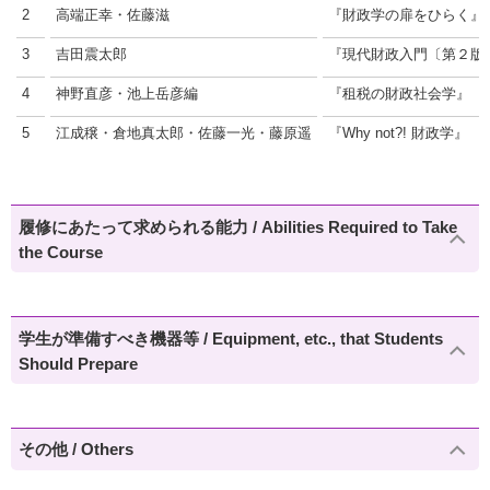
2
高端正幸・佐藤滋
『財政学の扉をひらく』
3
吉田震太郎
『現代財政入門〔第２版
4
神野直彦・池上岳彦編
『租税の財政社会学』
5
江成穣・倉地真太郎・佐藤一光・藤原遥
『Why not?! 財政学』
履修にあたって求められる能力 / Abilities Required to Take
the Course
学生が準備すべき機器等 / Equipment, etc., that Students
Should Prepare
その他 / Others