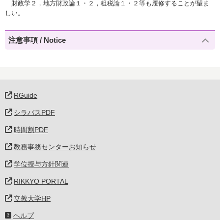
財政学２，地方財政論１・２，租税論１・２等も履修することが望ま
しい。
注意事項 / Notice
RGuide
シラバスPDF
時間割PDF
教務事務センターお知らせ
学位授与方針関連
RIKKYO PORTAL
立教大学HP
ヘルプ