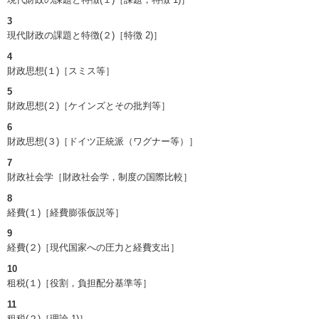
3
現代財政の課題と特徴(２)［特徴 2)］
4
財政思想(１)［スミス等］
5
財政思想(２)［ケインズとその批判等］
6
財政思想(３)［ドイツ正統派（ワグナー等）］
7
財政社会学［財政社会学，制度の国際比較］
8
経費(１)［経費膨張仮説等］
9
経費(２)［現代国家への圧力と経費支出］
10
租税(１)［役割，負担配分基準等］
11
租税(２)［理論 1)］